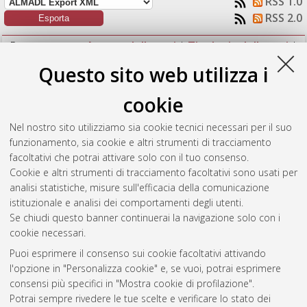
RSS 1.0
RSS 2.0
Raggruppa per:
Autore della tesi
|
Tipologia della tesi
|
Nessun raggruppamento
Questo sito web utilizza i
Numero di documenti:
1
.
cookie
Graffino, Giorgio
(2015)
A study of air-sea interaction
Nel nostro sito utilizziamo sia cookie tecnici necessari per il suo
processes on water mass formation and upwelling in the
funzionamento, sia cookie e altri strumenti di tracciamento
Mediterranean sea.
[Laurea magistrale], Università di Bologna,
facoltativi che potrai attivare solo con il tuo consenso.
Corso di Studio in
Fisica del sistema terra [LM-DM270]
Cookie e altri strumenti di tracciamento facoltativi sono usati per
analisi statistiche, misure sull'efficacia della comunicazione
Questa lista e' stata generata il
Thu Aug 6 07:17:45 2026
istituzionale e analisi dei comportamenti degli utenti.
CEST
.
Se chiudi questo banner continuerai la navigazione solo con i
cookie necessari.
Puoi esprimere il consenso sui cookie facoltativi attivando
Atom
l'opzione in "Personalizza cookie" e, se vuoi, potrai esprimere
Rss 1.0
consensi più specifici in "Mostra cookie di profilazione".
Potrai sempre rivedere le tue scelte e verificare lo stato dei
Rss 2.0