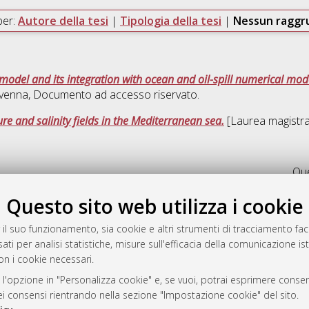
per:
Autore della tesi
|
Tipologia della tesi
|
Nessun ragg
odel and its integration with ocean and oil-spill numerical mod
avenna
, Documento ad accesso riservato.
re and salinity fields in the Mediterranean sea.
[Laurea magistral
Que
Questo sito web utilizza i cookie
a
mplementato e gestito da
AlmaDL
 il suo funzionamento, sia cookie e altri strumenti di tracciamento faco
ni Cookie
ati per analisi statistiche, misure sull'efficacia della comunicazione is
on i cookie necessari.
 sulla privacy
d’uso del sito
 l'opzione in "Personalizza cookie" e, se vuoi, potrai esprimere consens
dei consensi rientrando nella sezione "Impostazione cookie" del sito.