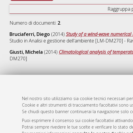
Raggruppa 
Numero di documenti:
2
.
Bruciaferri, Diego
(2014)
Study of a wind-wave numerical m
Studio in
Analisi e gestione dell'ambiente [LM-DM270] - R
Giusti, Michela
(2014)
Climatological analysis of temperatu
DM270]
AMS Laure
Atom
Servizio i
Nel nostro sito utilizziamo sia cookie tecnici necessari per
Rss 1.0
Impostazio
Cookie e altri strumenti di tracciamento facoltativi sono us
Se chiudi questo banner continuerai la navigazione solo c
Rss 2.0
Informativa
Condizioni 
Puoi esprimere il consenso sui cookie facoltativi attivando
Potrai sempre rivedere le tue scelte e verificare lo stato 