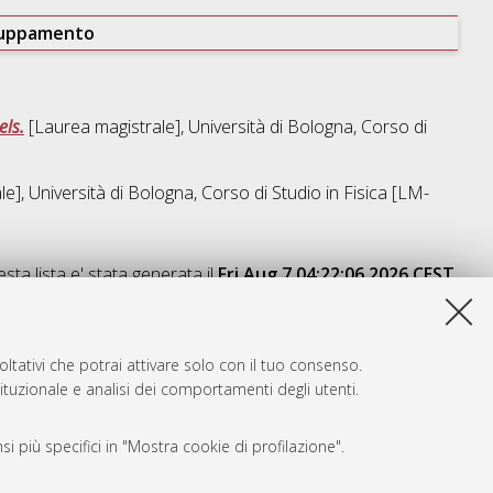
ruppamento
els.
[Laurea magistrale], Università di Bologna, Corso di
e], Università di Bologna, Corso di Studio in
Fisica [LM-
sta lista e' stata generata il
Fri Aug 7 04:22:06 2026 CEST
.
ltativi che potrai attivare solo con il tuo consenso.
tituzionale e analisi dei comportamenti degli utenti.
i più specifici in "Mostra cookie di profilazione".