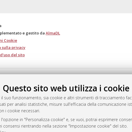
a
mplementato e gestito da
AlmaDL
ni Cookie
 sulla privacy
d’uso del sito
i Bologna, 2007-2026.
Questo sito web utilizza i cookie
 il suo funzionamento, sia cookie e altri strumenti di tracciamento faco
ati per analisi statistiche, misure sull'efficacia della comunicazione is
on i cookie necessari.
 l'opzione in "Personalizza cookie" e, se vuoi, potrai esprimere consens
dei consensi rientrando nella sezione "Impostazione cookie" del sito.