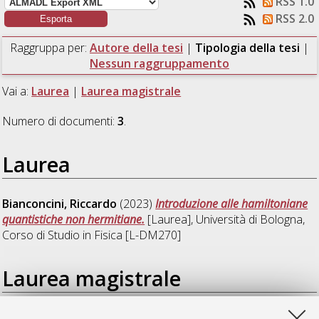
RSS 1.0
RSS 2.0
Raggruppa per:
Autore della tesi
|
Tipologia della tesi
|
Nessun raggruppamento
Vai a:
Laurea
|
Laurea magistrale
Numero di documenti:
3
.
Laurea
Bianconcini, Riccardo
(2023)
Introduzione alle hamiltoniane
quantistiche non hermitiane.
[Laurea], Università di Bologna,
Corso di Studio in
Fisica [L-DM270]
Laurea magistrale
Bovini, Pietro
(2023)
Stability and spectral functions of 2D