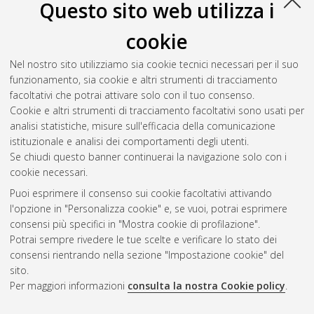
Questo sito web utilizza i
Bose-Fermi mixtures.
[Laurea magistrale], Università di
Bologna, Corso di Studio in
Physics [LM-DM270]
, Documento
cookie
ad accesso riservato.
Nel nostro sito utilizziamo sia cookie tecnici necessari per il suo
Gupta, Rishab
(2023)
Quantum cosmic fluids in the early
funzionamento, sia cookie e altri strumenti di tracciamento
universe.
[Laurea magistrale], Università di Bologna, Corso di
facoltativi che potrai attivare solo con il tuo consenso.
Studio in
Physics [LM-DM270]
, Documento ad accesso
Cookie e altri strumenti di tracciamento facoltativi sono usati per
riservato.
analisi statistiche, misure sull'efficacia della comunicazione
istituzionale e analisi dei comportamenti degli utenti.
Questa lista e' stata generata il
Fri Aug 7 08:59:53 2026 CEST
.
Se chiudi questo banner continuerai la navigazione solo con i
cookie necessari.
Puoi esprimere il consenso sui cookie facoltativi attivando
Atom
l'opzione in "Personalizza cookie" e, se vuoi, potrai esprimere
Rss 1.0
consensi più specifici in "Mostra cookie di profilazione".
Potrai sempre rivedere le tue scelte e verificare lo stato dei
Rss 2.0
consensi rientrando nella sezione "Impostazione cookie" del
sito.
Per maggiori informazioni
consulta la nostra Cookie policy
.
AMS Laurea
Servizio implementato e gestito da
AlmaDL