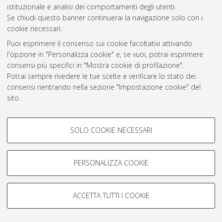
Atom
istituzionale e analisi dei comportamenti degli utenti.
Se chiudi questo banner continuerai la navigazione solo con i
Rss 1.0
cookie necessari.
Rss 2.0
Puoi esprimere il consenso sui cookie facoltativi attivando
l'opzione in "Personalizza cookie" e, se vuoi, potrai esprimere
consensi più specifici in "Mostra cookie di profilazione".
AMS Laurea
Potrai sempre rivedere le tue scelte e verificare lo stato dei
Servizio implementato e gestito da
AlmaDL
consensi rientrando nella sezione "Impostazione cookie" del
Impostazioni Cookie
sito.
Informativa sulla privacy
Per maggiori informazioni
consulta la nostra Cookie policy
.
Condizioni d’uso del sito
COOKIE DI PROFILAZIONE -
SOLO COOKIE NECESSARI
FACOLTATIVI
Si tratta di cookie utilizzati per analizzare le caratteristiche della
navigazione degli utenti, creare profili in base al loro comportamento
PERSONALIZZA COOKIE
sul sito, per analisi di marketing.
© ALMA MATER STUDIORUM - Università di Bologna, 2007-2026.
Mostra cookie di profilazione
ACCETTA TUTTI I COOKIE
Google/Youtube Video
COOKIE TECNICI - NECESSARI
Facebook