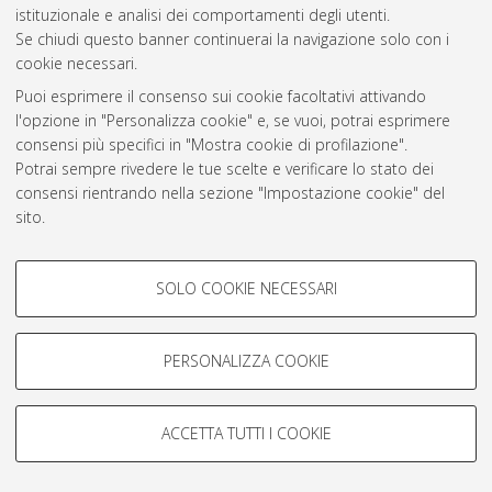
istituzionale e analisi dei comportamenti degli utenti.
Atom
Se chiudi questo banner continuerai la navigazione solo con i
cookie necessari.
Rss 1.0
Puoi esprimere il consenso sui cookie facoltativi attivando
Rss 2.0
l'opzione in "Personalizza cookie" e, se vuoi, potrai esprimere
consensi più specifici in "Mostra cookie di profilazione".
Potrai sempre rivedere le tue scelte e verificare lo stato dei
AMS Laurea
consensi rientrando nella sezione "Impostazione cookie" del
Servizio implementato e gestito da
AlmaDL
sito.
Impostazioni Cookie
Per maggiori informazioni
consulta la nostra Cookie policy
.
Informativa sulla privacy
COOKIE DI PROFILAZIONE -
Condizioni d’uso del sito
SOLO COOKIE NECESSARI
FACOLTATIVI
Si tratta di cookie utilizzati per analizzare le caratteristiche della
navigazione degli utenti, creare profili in base al loro comportamento
PERSONALIZZA COOKIE
sul sito, per analisi di marketing.
Mostra cookie di profilazione
© ALMA MATER STUDIORUM - Università di Bologna, 2007-2026.
ACCETTA TUTTI I COOKIE
Google/Youtube Video
COOKIE TECNICI - NECESSARI
Facebook