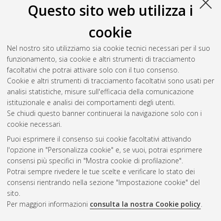
Questo sito web utilizza i
Zoli, Giorgia
(2011)
Studio di Impatto Ambientale e
Prevalutazione di Incidenza nell'ambito del procedimento
cookie
autorizzativo per la realizzazione di un impianto fotovoltaico a
terra di potenza 27,5 MW in località S.Alberto (Ravenna).
Nel nostro sito utilizziamo sia cookie tecnici necessari per il suo
[Laurea magistrale], Università di Bologna, Corso di Studio in
funzionamento, sia cookie e altri strumenti di tracciamento
Scienze per l'ambiente [LM-DM270] - Ravenna
, Documento
facoltativi che potrai attivare solo con il tuo consenso.
ad accesso riservato.
Cookie e altri strumenti di tracciamento facoltativi sono usati per
analisi statistiche, misure sull'efficacia della comunicazione
Questa lista e' stata generata il
Sat Aug 8 16:41:23 2026
istituzionale e analisi dei comportamenti degli utenti.
CEST
.
Se chiudi questo banner continuerai la navigazione solo con i
cookie necessari.
Puoi esprimere il consenso sui cookie facoltativi attivando
Atom
l'opzione in "Personalizza cookie" e, se vuoi, potrai esprimere
Rss 1.0
consensi più specifici in "Mostra cookie di profilazione".
Potrai sempre rivedere le tue scelte e verificare lo stato dei
Rss 2.0
consensi rientrando nella sezione "Impostazione cookie" del
sito.
Per maggiori informazioni
consulta la nostra Cookie policy
.
AMS Laurea
Servizio implementato e gestito da
AlmaDL