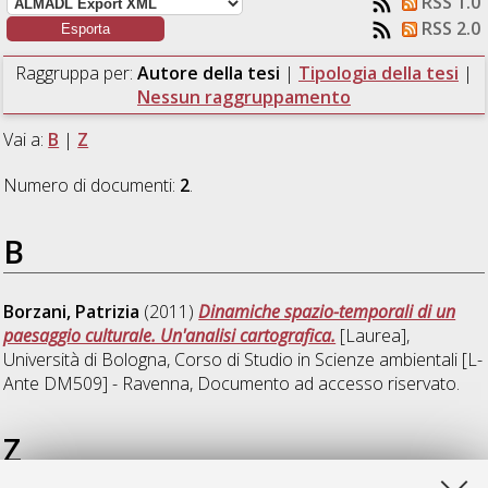
RSS 1.0
RSS 2.0
Raggruppa per:
Autore della tesi
|
Tipologia della tesi
|
Nessun raggruppamento
Vai a:
B
|
Z
Numero di documenti:
2
.
B
Borzani, Patrizia
(2011)
Dinamiche spazio-temporali di un
paesaggio culturale. Un'analisi cartografica.
[Laurea],
Università di Bologna, Corso di Studio in
Scienze ambientali [L-
Ante DM509] - Ravenna
, Documento ad accesso riservato.
Z