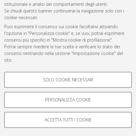
Atom
istituzionale e analisi dei comportamenti degli utenti.
Se chiudi questo banner continuerai la navigazione solo con i
Rss 1.0
cookie necessari.
Rss 2.0
Puoi esprimere il consenso sui cookie facoltativi attivando
l'opzione in "Personalizza cookie" e, se vuoi, potrai esprimere
consensi più specifici in "Mostra cookie di profilazione".
AMS Laurea
Potrai sempre rivedere le tue scelte e verificare lo stato dei
Servizio implementato e gestito da
AlmaDL
consensi rientrando nella sezione "Impostazione cookie" del
Impostazioni Cookie
sito.
Informativa sulla privacy
Per maggiori informazioni
consulta la nostra Cookie policy
.
Condizioni d’uso del sito
COOKIE DI PROFILAZIONE -
SOLO COOKIE NECESSARI
FACOLTATIVI
Si tratta di cookie utilizzati per analizzare le caratteristiche della
navigazione degli utenti, creare profili in base al loro comportamento
PERSONALIZZA COOKIE
sul sito, per analisi di marketing.
© ALMA MATER STUDIORUM - Università di Bologna, 2007-2026.
Mostra cookie di profilazione
ACCETTA TUTTI I COOKIE
Google/Youtube Video
COOKIE TECNICI - NECESSARI
Facebook