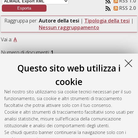
RSS 1.0
RSS 2.0
Raggruppa per:
Autore della tesi
|
Tipologia della tesi
|
Nessun raggruppamento
Vai a:
A
Numero di documenti:
1
.
Questo sito web utilizza i
A
cookie
Allegri, Giorgio
(2020)
Studio e sperimentazione di Apache
Nel nostro sito utilizziamo sia cookie tecnici necessari per il suo
Superset in uno scenario di manutenzione preventiva.
[Laurea],
funzionamento, sia cookie e altri strumenti di tracciamento
Università di Bologna, Corso di Studio in
Ingegneria biomedica
facoltativi che potrai attivare solo con il tuo consenso.
[L-DM270] - Cesena
Cookie e altri strumenti di tracciamento facoltativi sono usati per
analisi statistiche, misure sull'efficacia della comunicazione
Questa lista e' stata generata il
Thu Aug 6 09:44:40 2026
istituzionale e analisi dei comportamenti degli utenti.
CEST
.
Se chiudi questo banner continuerai la navigazione solo con i