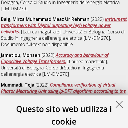
Bologna, Corso di Studio in
Ingegneria dell'energia elettrica
[LM-DM270]
Baig, Mirza Muhammad Maaz Ur Rehman
(2022)
Instrument
transformers with Digital outputting high voltage power
networks.
[Laurea magistrale], Università di Bologna, Corso di
Studio in
Ingegneria dell'energia elettrica [LM-DM270]
,
Documento full-text non disponibile
Jamatlou, Mohsen
(2022)
Accuracy and behaviour of
Capacitive Voltage Transformers.
[Laurea magistrale],
Università di Bologna, Corso di Studio in
Ingegneria
dell'energia elettrica [LM-DM270]
Mummadi, Teja
(2022)
Compliance verification of virtual
Phasor Measuring Unit using Ip-DFT algorithm according to the
IEEE-60255-118-1(2018).
[Laurea magistrale], Università di
Bologna, Corso di Studio in
Ingegneria dell'energia elettrica
Questo sito web utilizza i
[LM-DM270]
, Documento full-text non disponibile
cookie
Negri, Virginia
(2022)
Manutenzione predittiva dei giunti
mediante tecnologie di Intelligenza Artificiale per la