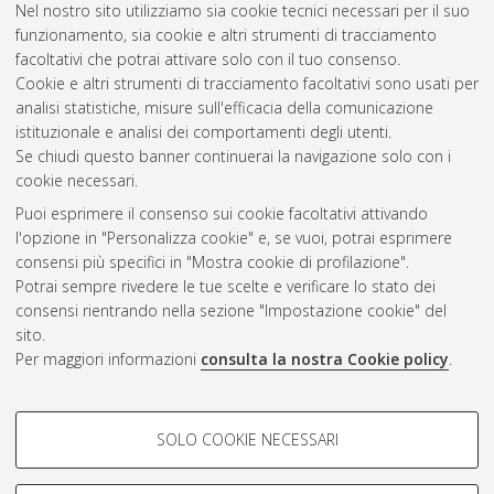
Nel nostro sito utilizziamo sia cookie tecnici necessari per il suo
prevenzione dei guasti nelle reti di distribuzione in MT.
[Laurea
funzionamento, sia cookie e altri strumenti di tracciamento
magistrale], Università di Bologna, Corso di Studio in
facoltativi che potrai attivare solo con il tuo consenso.
Ingegneria dell’energia elettrica [LM-DM270]
Cookie e altri strumenti di tracciamento facoltativi sono usati per
analisi statistiche, misure sull'efficacia della comunicazione
Questa lista e' stata generata il
Sat Aug 8 10:49:50 2026
istituzionale e analisi dei comportamenti degli utenti.
CEST
.
Se chiudi questo banner continuerai la navigazione solo con i
cookie necessari.
Puoi esprimere il consenso sui cookie facoltativi attivando
Atom
l'opzione in "Personalizza cookie" e, se vuoi, potrai esprimere
Rss 1.0
consensi più specifici in "Mostra cookie di profilazione".
Potrai sempre rivedere le tue scelte e verificare lo stato dei
Rss 2.0
consensi rientrando nella sezione "Impostazione cookie" del
sito.
Per maggiori informazioni
consulta la nostra Cookie policy
.
AMS Laurea
Servizio implementato e gestito da
AlmaDL
Impostazioni Cookie
COOKIE DI PROFILAZIONE -
SOLO COOKIE NECESSARI
Informativa sulla privacy
FACOLTATIVI
Condizioni d’uso del sito
Si tratta di cookie utilizzati per analizzare le caratteristiche della