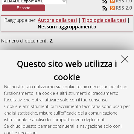
RSS 1.0
RSS 2.0
Raggruppa per:
Autore della tesi
|
Tipologia della tesi
|
Nessun raggruppamento
Numero di documenti:
2
.
Al Abed, Isrà
(2021)
Measurement System at Large Bandwidth
for Quality Evaluation of Electric Energy up to 150 kHz.
[Laurea
Questo sito web utilizza i
magistrale], Università di Bologna, Corso di Studio in
Ingegneria dell'energia elettrica [LM-DM270]
, Documento full-
cookie
text non disponibile
Nel nostro sito utilizziamo sia cookie tecnici necessari per il suo
Becci, Andrea
(2021)
Comparison between fault location
funzionamento, sia cookie e altri strumenti di tracciamento
methods in distribution grid using PMU measurements.
facoltativi che potrai attivare solo con il tuo consenso.
[Laurea magistrale], Università di Bologna, Corso di Studio in
Cookie e altri strumenti di tracciamento facoltativi sono usati per
Ingegneria dell'energia elettrica [LM-DM270]
analisi statistiche, misure sull'efficacia della comunicazione
istituzionale e analisi dei comportamenti degli utenti.
Questa lista e' stata generata il
Fri Aug 7 11:01:08 2026 CEST
.
Se chiudi questo banner continuerai la navigazione solo con i
cookie necessari.