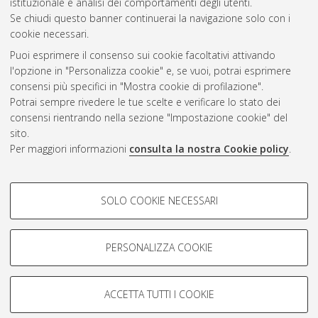
istituzionale e analisi dei comportamenti degli utenti.
CEST
.
Se chiudi questo banner continuerai la navigazione solo con i
cookie necessari.
Puoi esprimere il consenso sui cookie facoltativi attivando
Atom
l'opzione in "Personalizza cookie" e, se vuoi, potrai esprimere
Rss 1.0
consensi più specifici in "Mostra cookie di profilazione".
Potrai sempre rivedere le tue scelte e verificare lo stato dei
Rss 2.0
consensi rientrando nella sezione "Impostazione cookie" del
sito.
Per maggiori informazioni
consulta la nostra Cookie policy
.
AMS Laurea
Servizio implementato e gestito da
AlmaDL
Impostazioni Cookie
COOKIE DI PROFILAZIONE -
SOLO COOKIE NECESSARI
Informativa sulla privacy
FACOLTATIVI
Condizioni d’uso del sito
Si tratta di cookie utilizzati per analizzare le caratteristiche della
navigazione degli utenti, creare profili in base al loro comportamento
PERSONALIZZA COOKIE
sul sito, per analisi di marketing.
Mostra cookie di profilazione
ACCETTA TUTTI I COOKIE
Google/Youtube Video
© ALMA MATER STUDIORUM - Università di Bologna, 2007-2026.
COOKIE TECNICI - NECESSARI