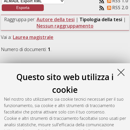
RSS 1.0
RSS 2.0
Raggruppa per:
Autore della tesi
|
Tipologia della tesi
|
Nessun raggruppamento
Vai a:
Laurea magistrale
Numero di documenti:
1
.
Laurea magistrale
Questo sito web utilizza i
Hassan Hosseini, Hourieh
(2020)
Vehicle-to-Infrastructure
cookie
connected smart cameras for intersection monitoring: concept
study.
[Laurea magistrale], Università di Bologna, Corso di
Nel nostro sito utilizziamo sia cookie tecnici necessari per il suo
Studio in
Telecommunications engineering / ingegneria delle
funzionamento, sia cookie e altri strumenti di tracciamento
telecomunicazioni [LM - DM270]
, Documento full-text non
facoltativi che potrai attivare solo con il tuo consenso.
disponibile
Cookie e altri strumenti di tracciamento facoltativi sono usati per
analisi statistiche, misure sull'efficacia della comunicazione
Questa lista e' stata generata il
Sun Aug 9 13:59:21 2026