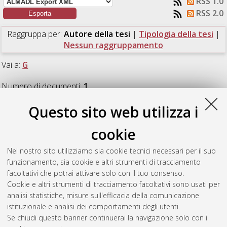
RSS 1.0
RSS 2.0
Raggruppa per:
Autore della tesi
|
Tipologia della tesi
|
Nessun raggruppamento
Vai a:
G
Numero di documenti:
1
.
Questo sito web utilizza i
G
cookie
Giuliani, Caterina
(2019)
Progettazione e prototipazione di un
Nel nostro sito utilizziamo sia cookie tecnici necessari per il suo
dispositivo per ustionati pediatrici in contesti poveri di risorse.
funzionamento, sia cookie e altri strumenti di tracciamento
[Laurea magistrale], Università di Bologna, Corso di Studio in
facoltativi che potrai attivare solo con il tuo consenso.
Ingegneria biomedica [LM-DM270] - Cesena
Cookie e altri strumenti di tracciamento facoltativi sono usati per
analisi statistiche, misure sull'efficacia della comunicazione
Questa lista e' stata generata il
Sun Aug 9 15:36:40 2026
istituzionale e analisi dei comportamenti degli utenti.
CEST
.
Se chiudi questo banner continuerai la navigazione solo con i