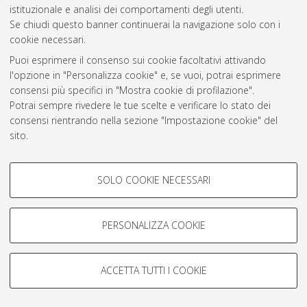
istituzionale e analisi dei comportamenti degli utenti.
Atom
Se chiudi questo banner continuerai la navigazione solo con i
cookie necessari.
Rss 1.0
Puoi esprimere il consenso sui cookie facoltativi attivando
Rss 2.0
l'opzione in "Personalizza cookie" e, se vuoi, potrai esprimere
consensi più specifici in "Mostra cookie di profilazione".
Potrai sempre rivedere le tue scelte e verificare lo stato dei
AMS Laurea
consensi rientrando nella sezione "Impostazione cookie" del
Servizio implementato e gestito da
AlmaDL
sito.
Impostazioni Cookie
Per maggiori informazioni
consulta la nostra Cookie policy
.
Informativa sulla privacy
COOKIE DI PROFILAZIONE -
Condizioni d’uso del sito
SOLO COOKIE NECESSARI
FACOLTATIVI
Si tratta di cookie utilizzati per analizzare le caratteristiche della
navigazione degli utenti, creare profili in base al loro comportamento
PERSONALIZZA COOKIE
sul sito, per analisi di marketing.
Mostra cookie di profilazione
© ALMA MATER STUDIORUM - Università di Bologna, 2007-2026.
ACCETTA TUTTI I COOKIE
Google/Youtube Video
COOKIE TECNICI - NECESSARI
Facebook