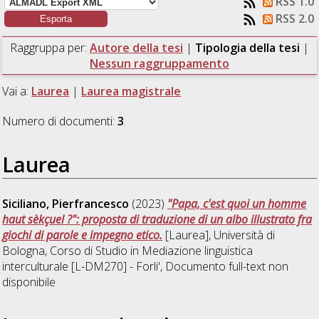
RSS 1.0
RSS 2.0
Raggruppa per:
Autore della tesi
|
Tipologia della tesi
|
Nessun raggruppamento
Vai a:
Laurea
|
Laurea magistrale
Numero di documenti:
3
.
Laurea
Siciliano, Pierfrancesco
(2023)
"Papa, c'est quoi un homme
haut sèkçuel ?": proposta di traduzione di un albo illustrato fra
giochi di parole e impegno etico.
[Laurea], Università di
Bologna, Corso di Studio in
Mediazione linguistica
interculturale [L-DM270] - Forli'
, Documento full-text non
disponibile