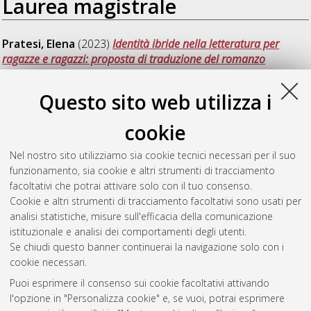
Laurea magistrale
Pratesi, Elena
(2023)
Identità ibride nella letteratura per
ragazze e ragazzi: proposta di traduzione del romanzo
“A(ni)mal” di Cécile Alix.
[Laurea magistrale], Università di
Bologna, Corso di Studio in
Specialized translation [LM-
Questo sito web utilizza i
DM270] - Forli'
, Documento full-text non disponibile
cookie
Vuolo, Letizia
(2023)
Interpretazione di conferenza e identità
non binaria: uno studio sperimentale sull'utilizzo del linguaggio
Nel nostro sito utilizziamo sia cookie tecnici necessari per il suo
inclusivo in interpretazione simultanea.
[Laurea magistrale],
funzionamento, sia cookie e altri strumenti di tracciamento
Università di Bologna, Corso di Studio in
Interpretazione [LM-
facoltativi che potrai attivare solo con il tuo consenso.
DM270] - Forli'
, Documento ad accesso riservato.
Cookie e altri strumenti di tracciamento facoltativi sono usati per
analisi statistiche, misure sull'efficacia della comunicazione
Questa lista e' stata generata il
Thu Aug 6 00:30:54 2026
istituzionale e analisi dei comportamenti degli utenti.
CEST
.
Se chiudi questo banner continuerai la navigazione solo con i
cookie necessari.
Puoi esprimere il consenso sui cookie facoltativi attivando
Atom
l'opzione in "Personalizza cookie" e, se vuoi, potrai esprimere
Rss 1.0