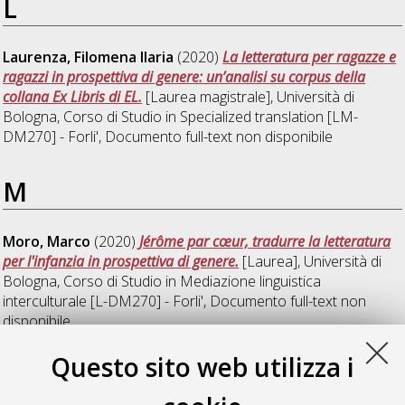
L
Laurenza, Filomena Ilaria
(2020)
La letteratura per ragazze e
ragazzi in prospettiva di genere: un’analisi su corpus della
collana Ex Libris di EL.
[Laurea magistrale], Università di
Bologna, Corso di Studio in
Specialized translation [LM-
DM270] - Forli'
, Documento full-text non disponibile
M
Moro, Marco
(2020)
Jérôme par cœur, tradurre la letteratura
per l'infanzia in prospettiva di genere.
[Laurea], Università di
Bologna, Corso di Studio in
Mediazione linguistica
interculturale [L-DM270] - Forli'
, Documento full-text non
disponibile
Questo sito web utilizza i
S