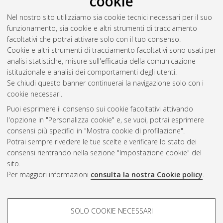
cookie
Savoia, Ilaria
(2020)
Mon frère, ma princesse.Riflessioni sul
Nel nostro sito utilizziamo sia cookie tecnici necessari per il suo
legame tra la letteratura per l'infanzia e la comunità LGBTQ+.
funzionamento, sia cookie e altri strumenti di tracciamento
[Laurea], Università di Bologna, Corso di Studio in
Mediazione
facoltativi che potrai attivare solo con il tuo consenso.
linguistica interculturale [L-DM270] - Forli'
, Documento full-
Cookie e altri strumenti di tracciamento facoltativi sono usati per
text non disponibile
analisi statistiche, misure sull'efficacia della comunicazione
istituzionale e analisi dei comportamenti degli utenti.
Questa lista e' stata generata il
Fri Aug 7 04:53:14 2026 CEST
.
Se chiudi questo banner continuerai la navigazione solo con i
cookie necessari.
Puoi esprimere il consenso sui cookie facoltativi attivando
Atom
l'opzione in "Personalizza cookie" e, se vuoi, potrai esprimere
Rss 1.0
consensi più specifici in "Mostra cookie di profilazione".
Potrai sempre rivedere le tue scelte e verificare lo stato dei
Rss 2.0
consensi rientrando nella sezione "Impostazione cookie" del
sito.
Per maggiori informazioni
consulta la nostra Cookie policy
.
AMS Laurea
Servizio implementato e gestito da
AlmaDL
Impostazioni Cookie
COOKIE DI PROFILAZIONE -
SOLO COOKIE NECESSARI
Informativa sulla privacy
FACOLTATIVI