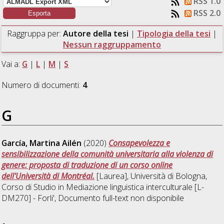
RSS 1.0
RSS 2.0
Raggruppa per:
Autore della tesi
|
Tipologia della tesi
|
Nessun raggruppamento
Vai a:
G
|
L
|
M
|
S
Numero di documenti:
4
.
G
García, Martina Ailén
(2020)
Consapevolezza e
sensibilizzazione della comunità universitaria alla violenza di
genere: proposta di traduzione di un corso online
dell'Università di Montréal.
[Laurea], Università di Bologna,
Corso di Studio in
Mediazione linguistica interculturale [L-
DM270] - Forli'
, Documento full-text non disponibile