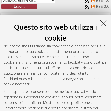
RSS 1.0
RSS 2.0
Raggruppa per:
Autore della tesi
|
Tipologia della tesi
|
Nessun raggruppamento
Questo sito web utilizza i
Numero di documenti:
1
.
cookie
Ferri, Elisa
(2019)
Variabilità spaziale e temporale degli
Nel nostro sito utilizziamo sia cookie tecnici necessari per il suo
estremi di precipitazione sub-giornalieri osservati in Emilia-
funzionamento, sia cookie e altri strumenti di tracciamento
Romagna.
[Laurea magistrale], Università di Bologna, Corso di
facoltativi che potrai attivare solo con il tuo consenso.
Studio in
Ingegneria per l'ambiente e il territorio [LM-DM270]
Cookie e altri strumenti di tracciamento facoltativi sono usati per
analisi statistiche, misure sull'efficacia della comunicazione
Questa lista e' stata generata il
Sat Aug 8 05:31:22 2026
istituzionale e analisi dei comportamenti degli utenti.
CEST
.
Se chiudi questo banner continuerai la navigazione solo con i
cookie necessari.
Puoi esprimere il consenso sui cookie facoltativi attivando
Atom
l'opzione in "Personalizza cookie" e, se vuoi, potrai esprimere
Rss 1.0
consensi più specifici in "Mostra cookie di profilazione".
Potrai sempre rivedere le tue scelte e verificare lo stato dei
Rss 2.0