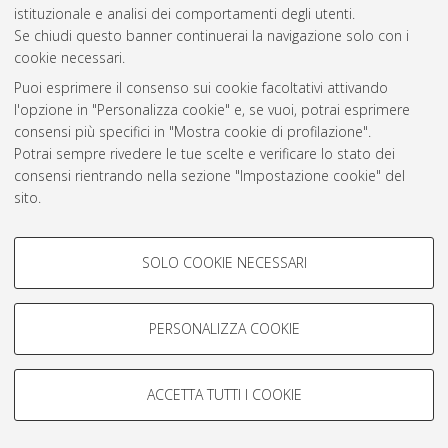
istituzionale e analisi dei comportamenti degli utenti.
Atom
Se chiudi questo banner continuerai la navigazione solo con i
cookie necessari.
Rss 1.0
Puoi esprimere il consenso sui cookie facoltativi attivando
Rss 2.0
l'opzione in "Personalizza cookie" e, se vuoi, potrai esprimere
consensi più specifici in "Mostra cookie di profilazione".
Potrai sempre rivedere le tue scelte e verificare lo stato dei
AMS Laurea
consensi rientrando nella sezione "Impostazione cookie" del
Servizio implementato e gestito da
AlmaDL
sito.
Impostazioni Cookie
Per maggiori informazioni
consulta la nostra Cookie policy
.
Informativa sulla privacy
COOKIE DI PROFILAZIONE -
Condizioni d’uso del sito
SOLO COOKIE NECESSARI
FACOLTATIVI
Si tratta di cookie utilizzati per analizzare le caratteristiche della
navigazione degli utenti, creare profili in base al loro comportamento
PERSONALIZZA COOKIE
sul sito, per analisi di marketing.
Mostra cookie di profilazione
© ALMA MATER STUDIORUM - Università di Bologna, 2007-2026.
ACCETTA TUTTI I COOKIE
Google/Youtube Video
COOKIE TECNICI - NECESSARI
Facebook