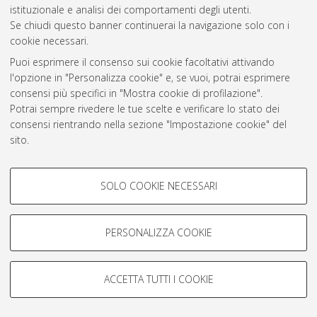
istituzionale e analisi dei comportamenti degli utenti.
Rss 1.0
Se chiudi questo banner continuerai la navigazione solo con i
Rss 2.0
cookie necessari.
Puoi esprimere il consenso sui cookie facoltativi attivando
l'opzione in "Personalizza cookie" e, se vuoi, potrai esprimere
AMS Laurea
consensi più specifici in "Mostra cookie di profilazione".
Servizio implementato e gestito da
AlmaDL
Potrai sempre rivedere le tue scelte e verificare lo stato dei
Impostazioni Cookie
consensi rientrando nella sezione "Impostazione cookie" del
Informativa sulla privacy
sito.
Condizioni d’uso del sito
Per maggiori informazioni
consulta la nostra Cookie policy
.
COOKIE DI PROFILAZIONE -
SOLO COOKIE NECESSARI
FACOLTATIVI
Si tratta di cookie utilizzati per analizzare le caratteristiche della
navigazione degli utenti, creare profili in base al loro comportamento
PERSONALIZZA COOKIE
© ALMA MATER STUDIORUM - Università di Bologna, 2007-2026.
sul sito, per analisi di marketing.
Mostra cookie di profilazione
ACCETTA TUTTI I COOKIE
Google/Youtube Video
COOKIE TECNICI - NECESSARI
Facebook