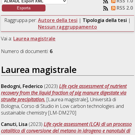
RSS 1.0
RSS 2.0
Raggruppa per:
Autore della tesi
|
Tipologia della tesi
|
Nessun raggruppamento
Vai a:
Laurea magistrale
Numero di documenti:
6
.
Laurea magistrale
Bedogni, Federico
(2023)
Life cycle assessment of nutrient
recovery from the liquid fraction of pig manure digestate via
struvite precipitation.
[Laurea magistrale], Università di
Bologna, Corso di Studio in
Low carbon technologies and
sustainable chemistry [LM-DM270]
Canuti, Lisa
(2023)
Life cycle assessment (LCA) di un processo
catalitico di conversione del metano in idrogeno e nanotubi di