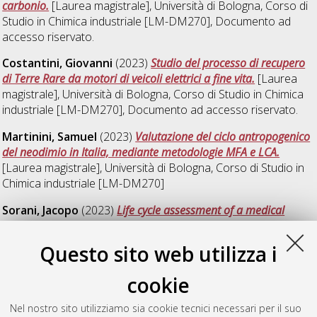
carbonio.
[Laurea magistrale], Università di Bologna, Corso di
Studio in
Chimica industriale [LM-DM270]
, Documento ad
accesso riservato.
Costantini, Giovanni
(2023)
Studio del processo di recupero
di Terre Rare da motori di veicoli elettrici a fine vita.
[Laurea
magistrale], Università di Bologna, Corso di Studio in
Chimica
industriale [LM-DM270]
, Documento ad accesso riservato.
Martinini, Samuel
(2023)
Valutazione del ciclo antropogenico
del neodimio in Italia, mediante metodologie MFA e LCA.
[Laurea magistrale], Università di Bologna, Corso di Studio in
Chimica industriale [LM-DM270]
Sorani, Jacopo
(2023)
Life cycle assessment of a medical
device: a cradle to grave analysis.
[Laurea magistrale],
Università di Bologna, Corso di Studio in
Low carbon
Questo sito web utilizza i
technologies and sustainable chemistry [LM-DM270]
cookie
Storchi, Carlotta
(2023)
The Go2Score indicator, a pioneering
way to assess sustainability of local businesses.
[Laurea
Nel nostro sito utilizziamo sia cookie tecnici necessari per il suo
magistrale], Università di Bologna, Corso di Studio in