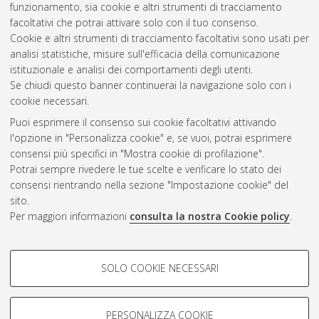
funzionamento, sia cookie e altri strumenti di tracciamento
Ingegneria per l'ambiente e il territorio [LM-DM270]
,
facoltativi che potrai attivare solo con il tuo consenso.
Documento ad accesso riservato.
Cookie e altri strumenti di tracciamento facoltativi sono usati per
analisi statistiche, misure sull'efficacia della comunicazione
Questa lista e' stata generata il
Sat Aug 8 00:58:45 2026
istituzionale e analisi dei comportamenti degli utenti.
CEST
.
Se chiudi questo banner continuerai la navigazione solo con i
cookie necessari.
Puoi esprimere il consenso sui cookie facoltativi attivando
Atom
l'opzione in "Personalizza cookie" e, se vuoi, potrai esprimere
Rss 1.0
consensi più specifici in "Mostra cookie di profilazione".
Potrai sempre rivedere le tue scelte e verificare lo stato dei
Rss 2.0
consensi rientrando nella sezione "Impostazione cookie" del
sito.
Per maggiori informazioni
consulta la nostra Cookie policy
.
AMS Laurea
Servizio implementato e gestito da
AlmaDL
Impostazioni Cookie
COOKIE DI PROFILAZIONE -
SOLO COOKIE NECESSARI
Informativa sulla privacy
FACOLTATIVI
Condizioni d’uso del sito
Si tratta di cookie utilizzati per analizzare le caratteristiche della
navigazione degli utenti, creare profili in base al loro comportamento
PERSONALIZZA COOKIE