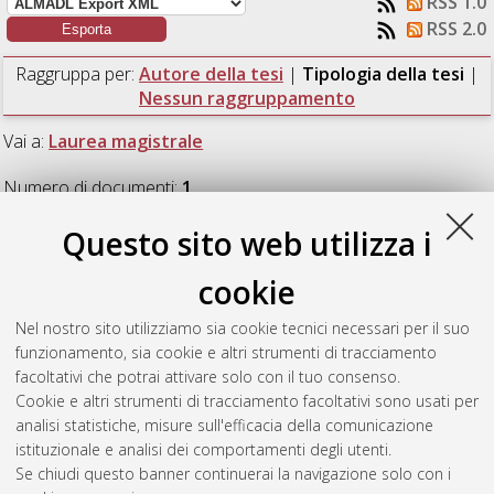
RSS 1.0
RSS 2.0
Raggruppa per:
Autore della tesi
|
Tipologia della tesi
|
Nessun raggruppamento
Vai a:
Laurea magistrale
Numero di documenti:
1
.
Questo sito web utilizza i
Laurea magistrale
cookie
Di Palma, Lorenzo
(2023)
Sviluppo di un ambiente di
Nel nostro sito utilizziamo sia cookie tecnici necessari per il suo
simulazione per la prototipazione rapida di architetture
funzionamento, sia cookie e altri strumenti di tracciamento
HMI/SCADA in macchine automatiche.
[Laurea magistrale],
facoltativi che potrai attivare solo con il tuo consenso.
Università di Bologna, Corso di Studio in
Ingegneria
Cookie e altri strumenti di tracciamento facoltativi sono usati per
informatica [LM-DM270]
, Documento full-text non disponibile
analisi statistiche, misure sull'efficacia della comunicazione
istituzionale e analisi dei comportamenti degli utenti.
Questa lista e' stata generata il
Fri Aug 7 07:06:37 2026 CEST
.
Se chiudi questo banner continuerai la navigazione solo con i