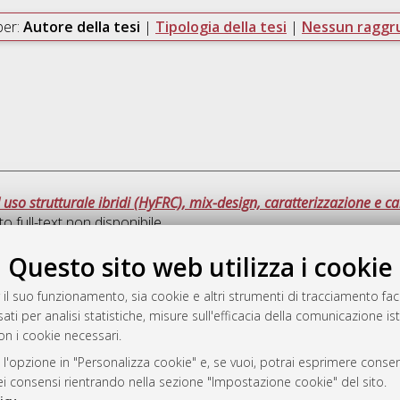
per:
Autore della tesi
|
Tipologia della tesi
|
Nessun ragg
d uso strutturale ibridi (HyFRC), mix-design, caratterizzazione e ca
 full-text non disponibile
Questo sito web utilizza i cookie
Que
 il suo funzionamento, sia cookie e altri strumenti di tracciamento faco
ati per analisi statistiche, misure sull'efficacia della comunicazione is
a
on i cookie necessari.
mplementato e gestito da
AlmaDL
ni Cookie
 l'opzione in "Personalizza cookie" e, se vuoi, potrai esprimere consens
dei consensi rientrando nella sezione "Impostazione cookie" del sito.
 sulla privacy