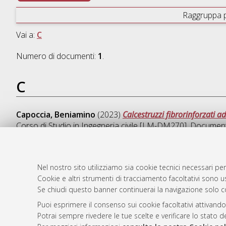
Raggruppa 
Vai a:
C
Numero di documenti:
1
.
C
Capoccia, Beniamino
(2023)
Calcestruzzi fibrorinforzati a
Corso di Studio in
Ingegneria civile [LM-DM270]
, Documento
Nel nostro sito utilizziamo sia cookie tecnici necessari per
Cookie e altri strumenti di tracciamento facoltativi sono us
AMS Laure
Atom
Se chiudi questo banner continuerai la navigazione solo c
Servizio i
Rss 1.0
Impostazio
Puoi esprimere il consenso sui cookie facoltativi attivando
Rss 2.0
Potrai sempre rivedere le tue scelte e verificare lo stato 
Informativa