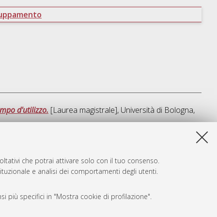
ruppamento
mpo d'utilizzo.
[Laurea magistrale], Università di Bologna,
sta lista e' stata generata il
Fri Aug 7 22:57:41 2026 CEST
.
ltativi che potrai attivare solo con il tuo consenso.
tituzionale e analisi dei comportamenti degli utenti.
i più specifici in "Mostra cookie di profilazione".