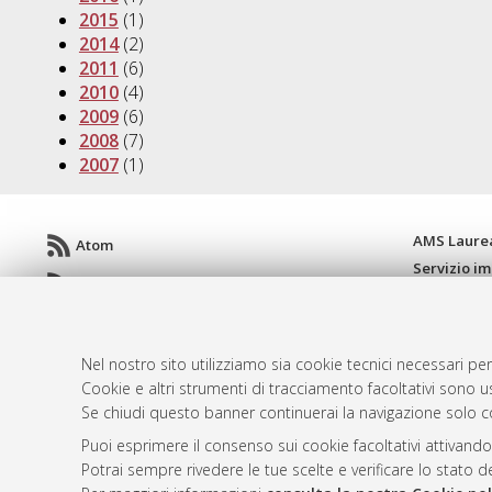
2015
(1)
2014
(2)
2011
(6)
2010
(4)
2009
(6)
2008
(7)
2007
(1)
AMS Laure
Atom
Servizio i
Rss 1.0
Impostazio
Rss 2.0
Informativa
Condizioni 
Nel nostro sito utilizziamo sia cookie tecnici necessari per
Cookie e altri strumenti di tracciamento facoltativi sono us
Se chiudi questo banner continuerai la navigazione solo c
© ALMA MATER STUDIORUM - Università d
Puoi esprimere il consenso sui cookie facoltativi attivando
Potrai sempre rivedere le tue scelte e verificare lo stato 