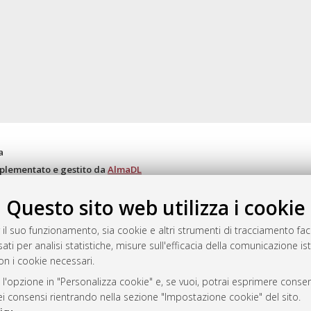
a
mplementato e gestito da
AlmaDL
ni Cookie
Questo sito web utilizza i cookie
 sulla privacy
d’uso del sito
 il suo funzionamento, sia cookie e altri strumenti di tracciamento faco
ati per analisi statistiche, misure sull'efficacia della comunicazione is
on i cookie necessari.
i Bologna, 2007-2026.
 l'opzione in "Personalizza cookie" e, se vuoi, potrai esprimere consens
dei consensi rientrando nella sezione "Impostazione cookie" del sito.