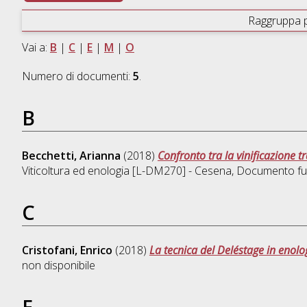
Raggruppa 
Vai a:
B
|
C
|
E
|
M
|
O
Numero di documenti:
5
.
B
Becchetti, Arianna
(2018)
Confronto tra la vinificazione t
Viticoltura ed enologia [L-DM270] - Cesena
, Documento ful
C
Cristofani, Enrico
(2018)
La tecnica del Deléstage in enolo
non disponibile
E