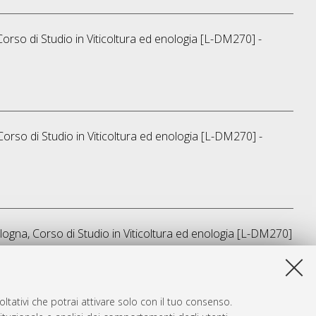
Corso di Studio in
Viticoltura ed enologia [L-DM270] -
Corso di Studio in
Viticoltura ed enologia [L-DM270] -
logna, Corso di Studio in
Viticoltura ed enologia [L-DM270]
a lista e' stata generata il
Thu Aug 6 19:17:40 2026 CEST
.
ltativi che potrai attivare solo con il tuo consenso.