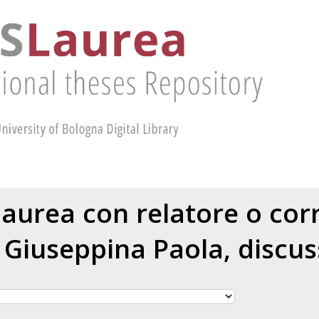
 laurea con relatore o cor
, Giuseppina Paola
, discu