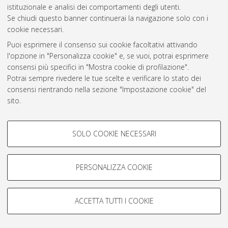
istituzionale e analisi dei comportamenti degli utenti.
Se chiudi questo banner continuerai la navigazione solo con i
Atom
cookie necessari.
Rss 1.0
Puoi esprimere il consenso sui cookie facoltativi attivando
l'opzione in "Personalizza cookie" e, se vuoi, potrai esprimere
Rss 2.0
consensi più specifici in "Mostra cookie di profilazione".
Potrai sempre rivedere le tue scelte e verificare lo stato dei
consensi rientrando nella sezione "Impostazione cookie" del
AMS Laurea
sito.
Servizio implementato e gestito da
AlmaDL
Per maggiori informazioni
consulta la nostra Cookie policy
.
Impostazioni Cookie
COOKIE DI PROFILAZIONE -
Informativa sulla privacy
SOLO COOKIE NECESSARI
FACOLTATIVI
Condizioni d’uso del sito
Si tratta di cookie utilizzati per analizzare le caratteristiche della
navigazione degli utenti, creare profili in base al loro comportamento
PERSONALIZZA COOKIE
sul sito, per analisi di marketing.
Mostra cookie di profilazione
ACCETTA TUTTI I COOKIE
© ALMA MATER STUDIORUM - Università di Bologna, 2007-2026.
Google/Youtube Video
COOKIE TECNICI - NECESSARI
Facebook