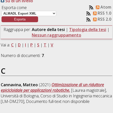
Su di un livello
Atom
Esporta come
RSS 1.0
RSS 2.0
Raggruppa per:
Autore della tesi
|
Tipologia della tesi
|
Nessun raggruppamento
Vai a:
C
|
D
|
I
|
P
|
S
|
T
|
V
Numero di documenti:
7
.
C
Cannavina, Matteo
(2021)
Ottimizzazione di un riduttore
epicicloidale per applicazioni robotiche.
[Laurea magistrale],
Università di Bologna, Corso di Studio in
Ingegneria meccanica
[LM-DM270]
, Documento full-text non disponibile