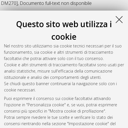
DM270]
, Documento full-text non disponibile
V
Questo sito web utilizza i
cookie
Vuocolo, Antonello
(2021)
Progettazione di un esoscheletro
di mano innovativo per la riabilitazione delle dita lunghe.
Nel nostro sito utilizziamo sia cookie tecnici necessari per il suo
[Laurea magistrale], Università di Bologna, Corso di Studio in
funzionamento, sia cookie e altri strumenti di tracciamento
Ingegneria meccanica [LM-DM270]
, Documento full-text non
facoltativi che potrai attivare solo con il tuo consenso.
disponibile
Cookie e altri strumenti di tracciamento facoltativi sono usati per
analisi statistiche, misure sull'efficacia della comunicazione
Questa lista e' stata generata il
Sat Aug 8 23:37:57 2026
istituzionale e analisi dei comportamenti degli utenti.
CEST
.
Se chiudi questo banner continuerai la navigazione solo con i
cookie necessari.
Puoi esprimere il consenso sui cookie facoltativi attivando
Atom
l'opzione in "Personalizza cookie" e, se vuoi, potrai esprimere
Rss 1.0
consensi più specifici in "Mostra cookie di profilazione".
Potrai sempre rivedere le tue scelte e verificare lo stato dei
Rss 2.0
consensi rientrando nella sezione "Impostazione cookie" del