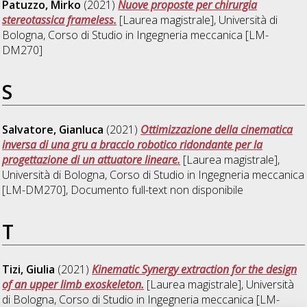
Patuzzo, Mirko
(2021)
Nuove proposte per chirurgia
stereotassica frameless.
[Laurea magistrale], Università di
Bologna, Corso di Studio in
Ingegneria meccanica [LM-
DM270]
S
Salvatore, Gianluca
(2021)
Ottimizzazione della cinematica
inversa di una gru a braccio robotico ridondante per la
progettazione di un attuatore lineare.
[Laurea magistrale],
Università di Bologna, Corso di Studio in
Ingegneria meccanica
[LM-DM270]
, Documento full-text non disponibile
T
Tizi, Giulia
(2021)
Kinematic Synergy extraction for the design
of an upper limb exoskeleton.
[Laurea magistrale], Università
di Bologna, Corso di Studio in
Ingegneria meccanica [LM-