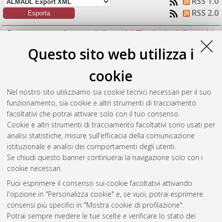
RSS 1.0
RSS 2.0
Raggruppa per:
Autore della tesi
|
Tipologia della tesi
|
Nessun raggruppamento
Questo sito web utilizza i
Numero di documenti:
1
.
cookie
Zanrè, Veronica
(2012)
Il Vocalismo Andaluso. Analisi
Nel nostro sito utilizziamo sia cookie tecnici necessari per il suo
linguistica della parlata granadina.
[Laurea magistrale],
funzionamento, sia cookie e altri strumenti di tracciamento
Università di Bologna, Corso di Studio in
Lingua, societa' e
facoltativi che potrai attivare solo con il tuo consenso.
comunicazione [LM-DM270]
Cookie e altri strumenti di tracciamento facoltativi sono usati per
analisi statistiche, misure sull'efficacia della comunicazione
Questa lista e' stata generata il
Sat Aug 8 12:26:25 2026
istituzionale e analisi dei comportamenti degli utenti.
CEST
.
Se chiudi questo banner continuerai la navigazione solo con i
cookie necessari.
Puoi esprimere il consenso sui cookie facoltativi attivando
Atom
l'opzione in "Personalizza cookie" e, se vuoi, potrai esprimere
Rss 1.0
consensi più specifici in "Mostra cookie di profilazione".
Potrai sempre rivedere le tue scelte e verificare lo stato dei
Rss 2.0