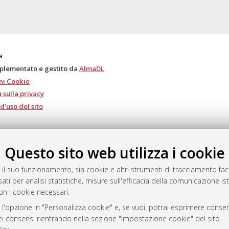
a
mplementato e gestito da
AlmaDL
ni Cookie
 sulla privacy
d’uso del sito
Questo sito web utilizza i cookie
i Bologna, 2007-2026.
 il suo funzionamento, sia cookie e altri strumenti di tracciamento faco
ati per analisi statistiche, misure sull'efficacia della comunicazione is
on i cookie necessari.
 l'opzione in "Personalizza cookie" e, se vuoi, potrai esprimere consens
dei consensi rientrando nella sezione "Impostazione cookie" del sito.