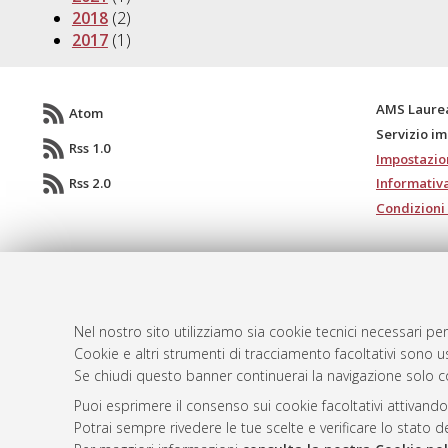
2018
(2)
2017
(1)
AMS Laure
Atom
Servizio i
Rss 1.0
Impostazio
Rss 2.0
Informativa
Condizioni 
© ALMA MATER STUDIORUM - Università d
Nel nostro sito utilizziamo sia cookie tecnici necessari per
Cookie e altri strumenti di tracciamento facoltativi sono us
Se chiudi questo banner continuerai la navigazione solo c
Puoi esprimere il consenso sui cookie facoltativi attivando
Potrai sempre rivedere le tue scelte e verificare lo stato 