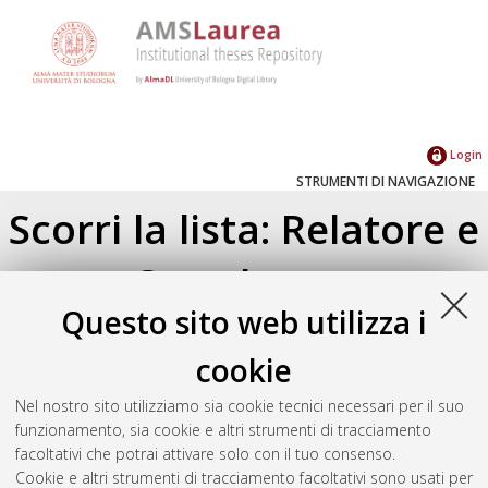
Login
STRUMENTI DI NAVIGAZIONE
Scorri la lista: Relatore e
Correlatore
Questo sito web utilizza i
Su di un livello
Seleziona un valore dall'elenco sottostante.
cookie
2025
(1)
Nel nostro sito utilizziamo sia cookie tecnici necessari per il suo
2024
(1)
funzionamento, sia cookie e altri strumenti di tracciamento
2022
(2)
facoltativi che potrai attivare solo con il tuo consenso.
2019
(1)
Cookie e altri strumenti di tracciamento facoltativi sono usati per