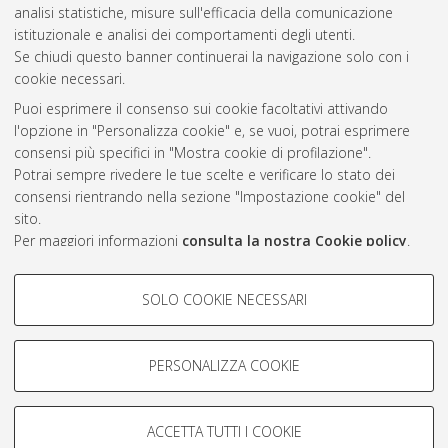
2018
(2)
analisi statistiche, misure sull'efficacia della comunicazione
2017
(4)
istituzionale e analisi dei comportamenti degli utenti.
Se chiudi questo banner continuerai la navigazione solo con i
cookie necessari.
Atom
Puoi esprimere il consenso sui cookie facoltativi attivando
l'opzione in "Personalizza cookie" e, se vuoi, potrai esprimere
Rss 1.0
consensi più specifici in "Mostra cookie di profilazione".
Rss 2.0
Potrai sempre rivedere le tue scelte e verificare lo stato dei
consensi rientrando nella sezione "Impostazione cookie" del
sito.
AMS Laurea
Per maggiori informazioni
consulta la nostra Cookie policy
.
Servizio implementato e gestito da
AlmaDL
Impostazioni Cookie
COOKIE DI PROFILAZIONE -
SOLO COOKIE NECESSARI
Informativa sulla privacy
FACOLTATIVI
Condizioni d’uso del sito
Si tratta di cookie utilizzati per analizzare le caratteristiche della
navigazione degli utenti, creare profili in base al loro comportamento
PERSONALIZZA COOKIE
sul sito, per analisi di marketing.
Mostra cookie di profilazione
ACCETTA TUTTI I COOKIE
Google/Youtube Video