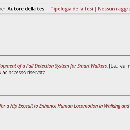
per:
Autore della tesi
|
Tipologia della tesi
|
Nessun ragg
lopment of a Fall Detection System for Smart Walkers.
[Laurea ma
 ad accesso riservato.
 for a Hip Exosuit to Enhance Human Locomotion in Walking and