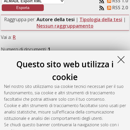
RSS 1.0
RSS 2.0
Raggruppa per:
Autore della tesi
|
Tipologia della tesi
|
Nessun raggruppamento
Vai a:
R
Numero di documenti:
1
.
Questo sito web utilizza i
R
cookie
Rossi, Massimiliano
(2016)
Benefici del long route EGR sulla
Nel nostro sito utilizziamo sia cookie tecnici necessari per il suo
riduzione dei consumi: studio di fattibilità su motore diesel
funzionamento, sia cookie e altri strumenti di tracciamento
automobilistico.
[Laurea magistrale], Università di Bologna,
facoltativi che potrai attivare solo con il tuo consenso.
Corso di Studio in
Ingegneria meccanica [LM-DM270]
,
Cookie e altri strumenti di tracciamento facoltativi sono usati per
Documento full-text non disponibile
analisi statistiche, misure sull'efficacia della comunicazione
istituzionale e analisi dei comportamenti degli utenti.
Questa lista e' stata generata il
Fri Aug 7 09:48:57 2026 CEST
.
Se chiudi questo banner continuerai la navigazione solo con i