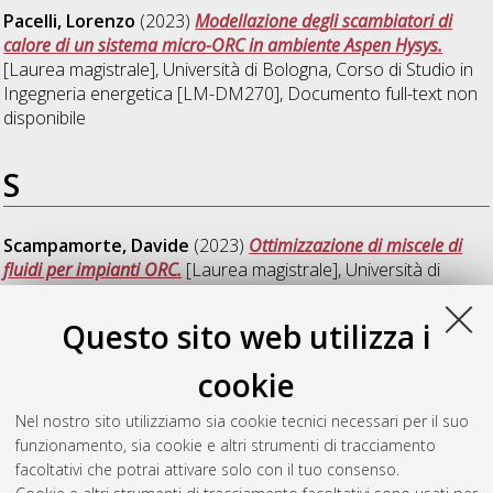
Pacelli, Lorenzo
(2023)
Modellazione degli scambiatori di
calore di un sistema micro-ORC in ambiente Aspen Hysys.
[Laurea magistrale], Università di Bologna, Corso di Studio in
Ingegneria energetica [LM-DM270]
, Documento full-text non
disponibile
S
Scampamorte, Davide
(2023)
Ottimizzazione di miscele di
fluidi per impianti ORC.
[Laurea magistrale], Università di
Bologna, Corso di Studio in
Ingegneria energetica [LM-
DM270]
Questo sito web utilizza i
Silenzi, Elisabetta
(2023)
Studio di un sistema di
cookie
efficientamento energetico BEMS in un impianto per il
condizionamento dell'aria e il riscaldamento/raffrescamento
Nel nostro sito utilizziamo sia cookie tecnici necessari per il suo
dell'acqua a servizio di un centro termale.
[Laurea magistrale],
funzionamento, sia cookie e altri strumenti di tracciamento
Università di Bologna, Corso di Studio in
Ingegneria meccanica
facoltativi che potrai attivare solo con il tuo consenso.
[LM-DM270]
, Documento full-text non disponibile