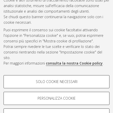
Cookie e altri strumenti di tracciamento facoltativi sono usati per
analisi statistiche, misure sull'efficacia della comunicazione
Questa lista e' stata generata il
Sat Aug 8 21:11:10 2026
istituzionale e analisi dei comportamenti degli utenti.
CEST
.
Se chiudi questo banner continuerai la navigazione solo con i
cookie necessari.
Puoi esprimere il consenso sui cookie facoltativi attivando
Atom
l'opzione in "Personalizza cookie" e, se vuoi, potrai esprimere
Rss 1.0
consensi più specifici in "Mostra cookie di profilazione".
Potrai sempre rivedere le tue scelte e verificare lo stato dei
Rss 2.0
consensi rientrando nella sezione "Impostazione cookie" del
sito.
Per maggiori informazioni
consulta la nostra Cookie policy
.
AMS Laurea
Servizio implementato e gestito da
AlmaDL
COOKIE DI PROFILAZIONE -
Impostazioni Cookie
SOLO COOKIE NECESSARI
Informativa sulla privacy
FACOLTATIVI
Condizioni d’uso del sito
Si tratta di cookie utilizzati per analizzare le caratteristiche della
navigazione degli utenti, creare profili in base al loro comportamento
PERSONALIZZA COOKIE
sul sito, per analisi di marketing.
Mostra cookie di profilazione