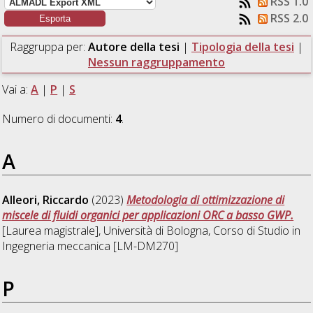
RSS 1.0
RSS 2.0
Raggruppa per:
Autore della tesi
|
Tipologia della tesi
|
Nessun raggruppamento
Vai a:
A
|
P
|
S
Numero di documenti:
4
.
A
Alleori, Riccardo
(2023)
Metodologia di ottimizzazione di
miscele di fluidi organici per applicazioni ORC a basso GWP.
[Laurea magistrale], Università di Bologna, Corso di Studio in
Ingegneria meccanica [LM-DM270]
P