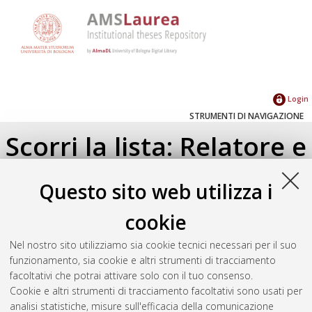
Login
STRUMENTI DI NAVIGAZIONE
Scorri la lista: Relatore e
Correlatore
Questo sito web utilizza i
Su di un livello
cookie
Seleziona un valore dall'elenco sottostante.
Nel nostro sito utilizziamo sia cookie tecnici necessari per il suo
2019
(1)
funzionamento, sia cookie e altri strumenti di tracciamento
facoltativi che potrai attivare solo con il tuo consenso.
Cookie e altri strumenti di tracciamento facoltativi sono usati per
Atom
analisi statistiche, misure sull'efficacia della comunicazione