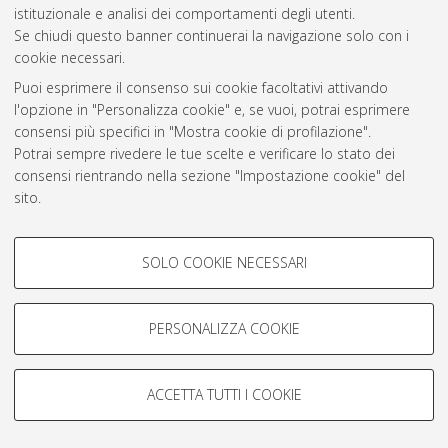
istituzionale e analisi dei comportamenti degli utenti.
Rss 1.0
Se chiudi questo banner continuerai la navigazione solo con i
Rss 2.0
cookie necessari.
Puoi esprimere il consenso sui cookie facoltativi attivando
l'opzione in "Personalizza cookie" e, se vuoi, potrai esprimere
AMS Laurea
consensi più specifici in "Mostra cookie di profilazione".
Servizio implementato e gestito da
AlmaDL
Potrai sempre rivedere le tue scelte e verificare lo stato dei
Impostazioni Cookie
consensi rientrando nella sezione "Impostazione cookie" del
Informativa sulla privacy
sito.
Condizioni d’uso del sito
Per maggiori informazioni
consulta la nostra Cookie policy
.
COOKIE DI PROFILAZIONE -
SOLO COOKIE NECESSARI
FACOLTATIVI
Si tratta di cookie utilizzati per analizzare le caratteristiche della
navigazione degli utenti, creare profili in base al loro comportamento
PERSONALIZZA COOKIE
© ALMA MATER STUDIORUM - Università di Bologna, 2007-2026.
sul sito, per analisi di marketing.
Mostra cookie di profilazione
ACCETTA TUTTI I COOKIE
Google/Youtube Video
COOKIE TECNICI - NECESSARI
Facebook