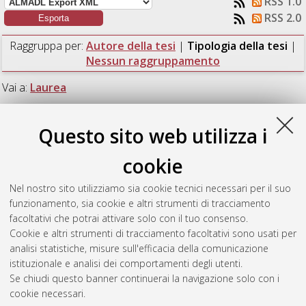
RSS 1.0
RSS 2.0
Raggruppa per:
Autore della tesi
|
Tipologia della tesi
|
Nessun raggruppamento
Vai a:
Laurea
Numero di documenti:
1
.
Questo sito web utilizza i
Laurea
cookie
Nel nostro sito utilizziamo sia cookie tecnici necessari per il suo
Cioffi, Francesca
(2009)
Applicazione del linguaggio ad agenti
funzionamento, sia cookie e altri strumenti di tracciamento
Jason per la programmazione di alto livello di robot.
[Laurea],
facoltativi che potrai attivare solo con il tuo consenso.
Università di Bologna, Corso di Studio in
Ingegneria
Cookie e altri strumenti di tracciamento facoltativi sono usati per
informatica [L-DM509] - Cesena
analisi statistiche, misure sull'efficacia della comunicazione
istituzionale e analisi dei comportamenti degli utenti.
Questa lista e' stata generata il
Fri Aug 7 08:38:42 2026 CEST
.
Se chiudi questo banner continuerai la navigazione solo con i
cookie necessari.