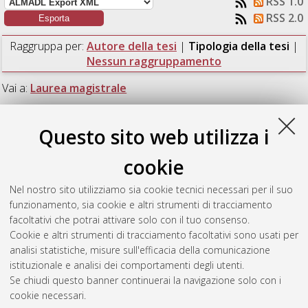
RSS 1.0
RSS 2.0
Raggruppa per:
Autore della tesi
|
Tipologia della tesi
|
Nessun raggruppamento
Vai a:
Laurea magistrale
Numero di documenti:
1
.
Questo sito web utilizza i
Laurea magistrale
cookie
Nel nostro sito utilizziamo sia cookie tecnici necessari per il suo
Ligorio, Francesca
(2022)
Validazione di un modello In Silico
funzionamento, sia cookie e altri strumenti di tracciamento
di progressione dell'osteoporosi per la predizione del rischio di
facoltativi che potrai attivare solo con il tuo consenso.
frattura dell'anca.
[Laurea magistrale], Università di Bologna,
Cookie e altri strumenti di tracciamento facoltativi sono usati per
Corso di Studio in
Ingegneria meccanica [LM-DM270]
analisi statistiche, misure sull'efficacia della comunicazione
istituzionale e analisi dei comportamenti degli utenti.
Questa lista e' stata generata il
Fri Aug 7 02:22:23 2026 CEST
.
Se chiudi questo banner continuerai la navigazione solo con i
cookie necessari.