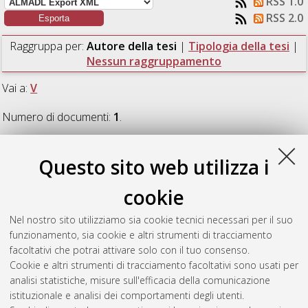
RSS 1.0
RSS 2.0
Raggruppa per:
Autore della tesi
|
Tipologia della tesi
|
Nessun raggruppamento
Vai a:
V
Numero di documenti:
1
.
V
Questo sito web utilizza i
cookie
Venturi, Elisa
(2018)
Dynamic simulation and analysis of a
Passive House case study with direct PV system for heating and
Nel nostro sito utilizziamo sia cookie tecnici necessari per il suo
domestic hot water production.
[Laurea magistrale], Università
funzionamento, sia cookie e altri strumenti di tracciamento
di Bologna, Corso di Studio in
Ingegneria energetica [LM-
facoltativi che potrai attivare solo con il tuo consenso.
DM270]
Cookie e altri strumenti di tracciamento facoltativi sono usati per
analisi statistiche, misure sull'efficacia della comunicazione
Questa lista e' stata generata il
Thu Aug 6 13:14:25 2026
istituzionale e analisi dei comportamenti degli utenti.
CEST
.