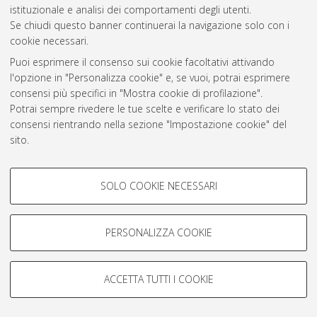
istituzionale e analisi dei comportamenti degli utenti.
Rss 1.0
Se chiudi questo banner continuerai la navigazione solo con i
Rss 2.0
cookie necessari.
Puoi esprimere il consenso sui cookie facoltativi attivando
l'opzione in "Personalizza cookie" e, se vuoi, potrai esprimere
AMS Laurea
consensi più specifici in "Mostra cookie di profilazione".
Servizio implementato e gestito da
AlmaDL
Potrai sempre rivedere le tue scelte e verificare lo stato dei
Impostazioni Cookie
consensi rientrando nella sezione "Impostazione cookie" del
Informativa sulla privacy
sito.
Condizioni d’uso del sito
Per maggiori informazioni
consulta la nostra Cookie policy
.
COOKIE DI PROFILAZIONE -
SOLO COOKIE NECESSARI
FACOLTATIVI
Si tratta di cookie utilizzati per analizzare le caratteristiche della
navigazione degli utenti, creare profili in base al loro comportamento
PERSONALIZZA COOKIE
© ALMA MATER STUDIORUM - Università di Bologna, 2007-2026.
sul sito, per analisi di marketing.
Mostra cookie di profilazione
ACCETTA TUTTI I COOKIE
Google/Youtube Video
COOKIE TECNICI - NECESSARI
Facebook