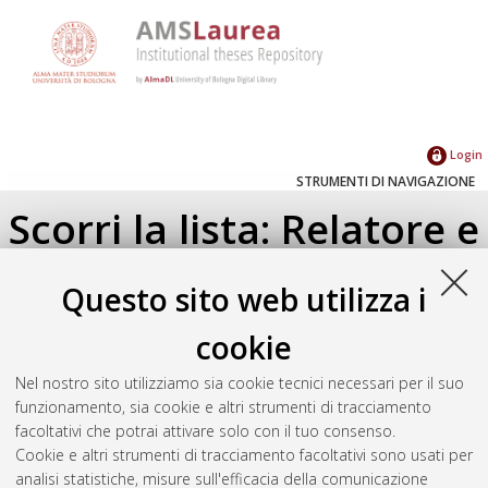
Login
STRUMENTI DI NAVIGAZIONE
Scorri la lista: Relatore e
Correlatore
Questo sito web utilizza i
Su di un livello
cookie
Seleziona un valore dall'elenco sottostante.
Nel nostro sito utilizziamo sia cookie tecnici necessari per il suo
2026
(1)
funzionamento, sia cookie e altri strumenti di tracciamento
facoltativi che potrai attivare solo con il tuo consenso.
Cookie e altri strumenti di tracciamento facoltativi sono usati per
Atom
analisi statistiche, misure sull'efficacia della comunicazione