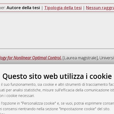
per:
Autore della tesi
|
Tipologia della tesi
|
Nessun ragg
ogy for Nonlinear Optimal Control.
[Laurea magistrale], Universi
Questo sito web utilizza i cookie
Que
 il suo funzionamento, sia cookie e altri strumenti di tracciamento faco
ati per analisi statistiche, misure sull'efficacia della comunicazione is
a
on i cookie necessari.
mplementato e gestito da
AlmaDL
ni Cookie
 l'opzione in "Personalizza cookie" e, se vuoi, potrai esprimere consens
dei consensi rientrando nella sezione "Impostazione cookie" del sito.
 sulla privacy