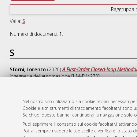
Raggruppa 
Vai a:
S
Numero di documenti:
1
.
S
Sforni, Lorenzo
(2020)
A First-Order Closed-loop Methodol
ingegneria dell’automazione [LM-DM270]
Nel nostro sito utilizziamo sia cookie tecnici necessari per
Cookie e altri strumenti di tracciamento facoltativi sono us
AMS Laure
Atom
Se chiudi questo banner continuerai la navigazione solo c
Servizio i
Rss 1.0
Impostazio
Puoi esprimere il consenso sui cookie facoltativi attivando
Rss 2.0
Potrai sempre rivedere le tue scelte e verificare lo stato 
Informativa