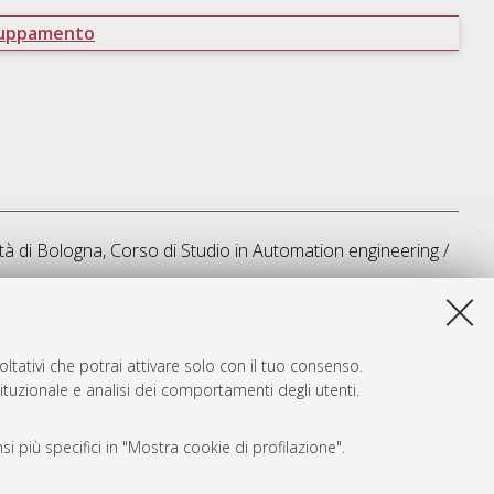
ruppamento
tà di Bologna, Corso di Studio in
Automation engineering /
sta lista e' stata generata il
Fri Aug 7 00:37:28 2026 CEST
.
ltativi che potrai attivare solo con il tuo consenso.
tituzionale e analisi dei comportamenti degli utenti.
i più specifici in "Mostra cookie di profilazione".