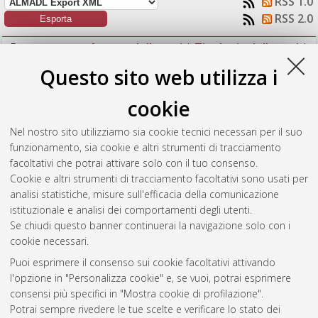
RSS 1.0
RSS 2.0
Raggruppa per:
Autore della tesi
|
Tipologia della tesi
|
Nessun raggruppamento
Questo sito web utilizza i
Numero di documenti:
1
.
cookie
Cimatti, Luca
(2024)
Dimensionamento di un recuperatore di
Nel nostro sito utilizziamo sia cookie tecnici necessari per il suo
calore termodinamico per impianti VMC e valutazione delle sue
funzionamento, sia cookie e altri strumenti di tracciamento
prestazioni energetiche stagionali.
[Laurea magistrale],
facoltativi che potrai attivare solo con il tuo consenso.
Università di Bologna, Corso di Studio in
Ingegneria energetica
Cookie e altri strumenti di tracciamento facoltativi sono usati per
[LM-DM270]
, Documento full-text non disponibile
analisi statistiche, misure sull'efficacia della comunicazione
istituzionale e analisi dei comportamenti degli utenti.
Questa lista e' stata generata il
Fri Aug 7 13:08:58 2026 CEST
.
Se chiudi questo banner continuerai la navigazione solo con i
cookie necessari.
Puoi esprimere il consenso sui cookie facoltativi attivando
Atom
l'opzione in "Personalizza cookie" e, se vuoi, potrai esprimere
Rss 1.0
consensi più specifici in "Mostra cookie di profilazione".
Potrai sempre rivedere le tue scelte e verificare lo stato dei
Rss 2.0