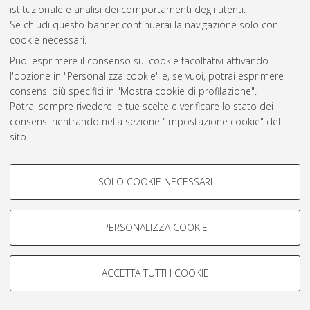
istituzionale e analisi dei comportamenti degli utenti.
Rss 1.0
Se chiudi questo banner continuerai la navigazione solo con i
Rss 2.0
cookie necessari.
Puoi esprimere il consenso sui cookie facoltativi attivando
l'opzione in "Personalizza cookie" e, se vuoi, potrai esprimere
AMS Laurea
consensi più specifici in "Mostra cookie di profilazione".
Servizio implementato e gestito da
AlmaDL
Potrai sempre rivedere le tue scelte e verificare lo stato dei
Impostazioni Cookie
consensi rientrando nella sezione "Impostazione cookie" del
Informativa sulla privacy
sito.
Condizioni d’uso del sito
Per maggiori informazioni
consulta la nostra Cookie policy
.
COOKIE DI PROFILAZIONE -
SOLO COOKIE NECESSARI
FACOLTATIVI
Si tratta di cookie utilizzati per analizzare le caratteristiche della
navigazione degli utenti, creare profili in base al loro comportamento
PERSONALIZZA COOKIE
© ALMA MATER STUDIORUM - Università di Bologna, 2007-2026.
sul sito, per analisi di marketing.
Mostra cookie di profilazione
ACCETTA TUTTI I COOKIE
Google/Youtube Video
COOKIE TECNICI - NECESSARI
Facebook