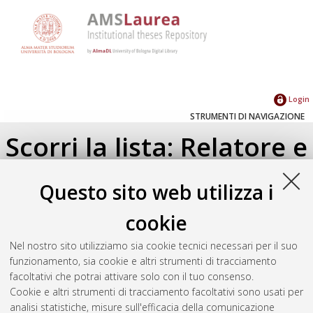
Login
STRUMENTI DI NAVIGAZIONE
Scorri la lista: Relatore e
Correlatore
Questo sito web utilizza i
Su di un livello
cookie
Seleziona un valore dall'elenco sottostante.
Nel nostro sito utilizziamo sia cookie tecnici necessari per il suo
2024
(1)
funzionamento, sia cookie e altri strumenti di tracciamento
facoltativi che potrai attivare solo con il tuo consenso.
Cookie e altri strumenti di tracciamento facoltativi sono usati per
Atom
analisi statistiche, misure sull'efficacia della comunicazione