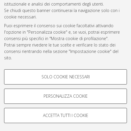
Atom
istituzionale e analisi dei comportamenti degli utenti.
Se chiudi questo banner continuerai la navigazione solo con i
Rss 1.0
cookie necessari.
Rss 2.0
Puoi esprimere il consenso sui cookie facoltativi attivando
l'opzione in "Personalizza cookie" e, se vuoi, potrai esprimere
consensi più specifici in "Mostra cookie di profilazione".
AMS Laurea
Potrai sempre rivedere le tue scelte e verificare lo stato dei
Servizio implementato e gestito da
AlmaDL
consensi rientrando nella sezione "Impostazione cookie" del
Impostazioni Cookie
sito.
Informativa sulla privacy
Per maggiori informazioni
consulta la nostra Cookie policy
.
Condizioni d’uso del sito
COOKIE DI PROFILAZIONE -
SOLO COOKIE NECESSARI
FACOLTATIVI
Si tratta di cookie utilizzati per analizzare le caratteristiche della
navigazione degli utenti, creare profili in base al loro comportamento
PERSONALIZZA COOKIE
sul sito, per analisi di marketing.
© ALMA MATER STUDIORUM - Università di Bologna, 2007-2026.
Mostra cookie di profilazione
ACCETTA TUTTI I COOKIE
Google/Youtube Video
COOKIE TECNICI - NECESSARI
Facebook