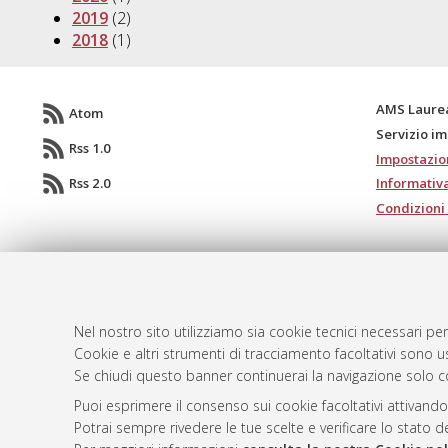
2019
(2)
2018
(1)
AMS Laure
Atom
Servizio i
Rss 1.0
Impostazio
Rss 2.0
Informativa
Condizioni 
© ALMA MATER STUDIORUM - Università d
Nel nostro sito utilizziamo sia cookie tecnici necessari per
Cookie e altri strumenti di tracciamento facoltativi sono us
Se chiudi questo banner continuerai la navigazione solo c
Puoi esprimere il consenso sui cookie facoltativi attivando
Potrai sempre rivedere le tue scelte e verificare lo stato 