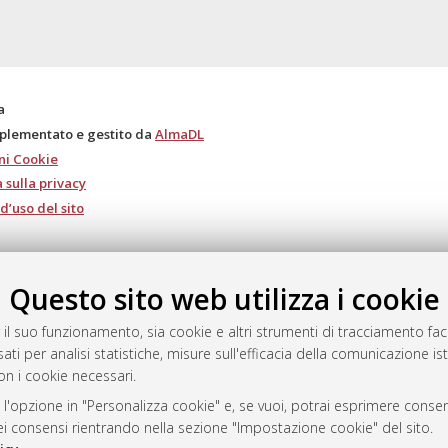
a
mplementato e gestito da
AlmaDL
ni Cookie
 sulla privacy
d’uso del sito
Questo sito web utilizza i cookie
i Bologna, 2007-2026.
 il suo funzionamento, sia cookie e altri strumenti di tracciamento faco
ati per analisi statistiche, misure sull'efficacia della comunicazione is
on i cookie necessari.
 l'opzione in "Personalizza cookie" e, se vuoi, potrai esprimere consens
dei consensi rientrando nella sezione "Impostazione cookie" del sito.