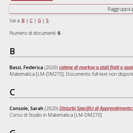
Raggruppa 
Vai a:
B
|
C
|
G
|
S
Numero di documenti:
6
.
B
Bassi, Federica
(2020)
catene di markov a stati finiti e app
Matematica [LM-DM270]
, Documento full-text non disponi
C
Console, Sarah
(2020)
Disturbi Specifici di Apprendimento
Corso di Studio in
Matematica [LM-DM270]
G