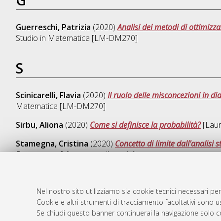
Guerreschi, Patrizia
(2020)
Analisi dei metodi di ottimiz
Studio in
Matematica [LM-DM270]
S
Scinicarelli, Flavia
(2020)
Il ruolo delle misconcezioni in d
Matematica [LM-DM270]
Sirbu, Aliona
(2020)
Come si definisce la probabilità?
[Laur
Stamegna, Cristina
(2020)
Concetto di limite dall'analisi s
Documento full-text non disponibile
Nel nostro sito utilizziamo sia cookie tecnici necessari per
Cookie e altri strumenti di tracciamento facoltativi sono us
AMS Laure
Atom
Se chiudi questo banner continuerai la navigazione solo c
Servizio i