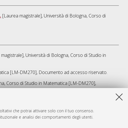
.
[Laurea magistrale], Università di Bologna, Corso di
magistrale], Università di Bologna, Corso di Studio in
tica [LM-DM270]
, Documento ad accesso riservato.
na, Corso di Studio in
Matematica [LM-DM270]
,
ta lista e' stata generata il
Sat Aug 8 18:29:49 2026 CEST
.
ltativi che potrai attivare solo con il tuo consenso.
tituzionale e analisi dei comportamenti degli utenti.