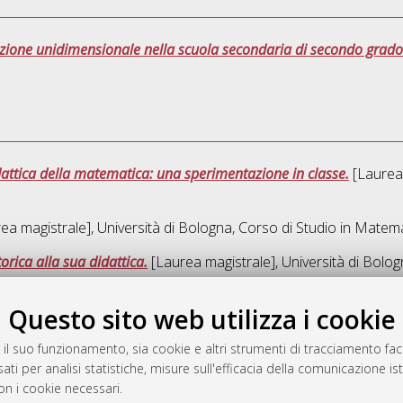
zazione unidimensionale nella scuola secondaria di secondo grado
idattica della matematica: una sperimentazione in classe.
[Laurea 
ea magistrale], Università di Bologna, Corso di Studio in
Matema
torica alla sua didattica.
[Laurea magistrale], Università di Bolog
Questo sito web utilizza i cookie
Ques
 il suo funzionamento, sia cookie e altri strumenti di tracciamento faco
ati per analisi statistiche, misure sull'efficacia della comunicazione is
a
on i cookie necessari.
mplementato e gestito da
AlmaDL