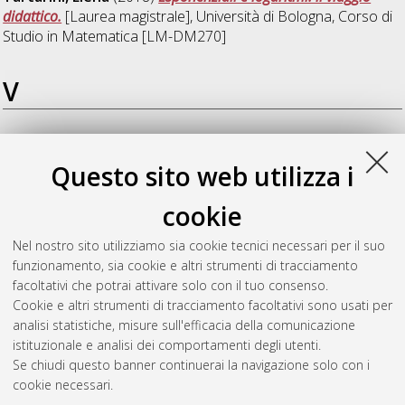
didattico.
[Laurea magistrale], Università di Bologna, Corso di
Studio in
Matematica [LM-DM270]
V
Valgiusti, Vittoria
(2018)
Catene di Markov: applicazioni e
sviluppi.
[Laurea magistrale], Università di Bologna, Corso di
Questo sito web utilizza i
Studio in
Matematica [LM-DM270]
, Documento ad accesso
riservato.
cookie
Vertova, Luca
(2018)
Problemi di massimo e minimo
Nel nostro sito utilizziamo sia cookie tecnici necessari per il suo
dall'antichita agli albori del Novecento.
[Laurea magistrale],
funzionamento, sia cookie e altri strumenti di tracciamento
Università di Bologna, Corso di Studio in
Matematica [LM-
facoltativi che potrai attivare solo con il tuo consenso.
DM270]
, Documento full-text non disponibile
Cookie e altri strumenti di tracciamento facoltativi sono usati per
analisi statistiche, misure sull'efficacia della comunicazione
Questa lista e' stata generata il
Sat Aug 8 08:04:28 2026
istituzionale e analisi dei comportamenti degli utenti.
CEST
.
Se chiudi questo banner continuerai la navigazione solo con i
cookie necessari.