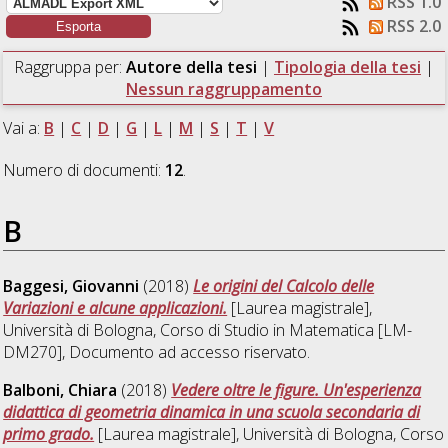
RSS 1.0
RSS 2.0
Raggruppa per:
Autore della tesi
|
Tipologia della tesi
|
Nessun raggruppamento
Vai a:
B
|
C
|
D
|
G
|
L
|
M
|
S
|
T
|
V
Numero di documenti:
12
.
B
Baggesi, Giovanni
(2018)
Le origini del Calcolo delle
Variazioni e alcune applicazioni.
[Laurea magistrale],
Università di Bologna, Corso di Studio in
Matematica [LM-
DM270]
, Documento ad accesso riservato.
Balboni, Chiara
(2018)
Vedere oltre le figure. Un'esperienza
didattica di geometria dinamica in una scuola secondaria di
primo grado.
[Laurea magistrale], Università di Bologna, Corso