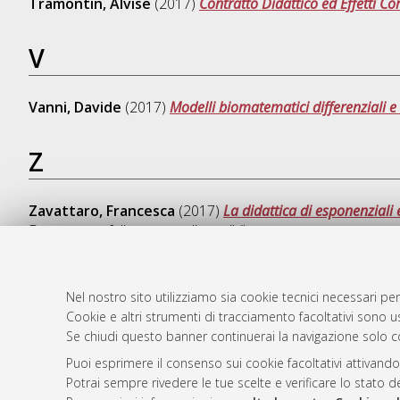
Tramontin, Alvise
(2017)
Contratto Didattico ed Effetti Cor
V
Vanni, Davide
(2017)
Modelli biomatematici differenziali e 
Z
Zavattaro, Francesca
(2017)
La didattica di esponenziali e 
Documento full-text non disponibile
Nel nostro sito utilizziamo sia cookie tecnici necessari per
Cookie e altri strumenti di tracciamento facoltativi sono us
AMS Laure
Atom
Se chiudi questo banner continuerai la navigazione solo c
Servizio i
Rss 1.0
Puoi esprimere il consenso sui cookie facoltativi attivando
Impostazio
Potrai sempre rivedere le tue scelte e verificare lo stato 
Rss 2.0
Informativa