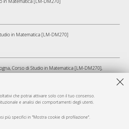
o in
Matematica [LM-DM270]
tudio in
Matematica [LM-DM270]
logna, Corso di Studio in
Matematica [LM-DM270]
,
sta lista e' stata generata il
Fri Aug 7 08:12:08 2026 CEST
.
ltativi che potrai attivare solo con il tuo consenso.
tituzionale e analisi dei comportamenti degli utenti.
i più specifici in "Mostra cookie di profilazione".