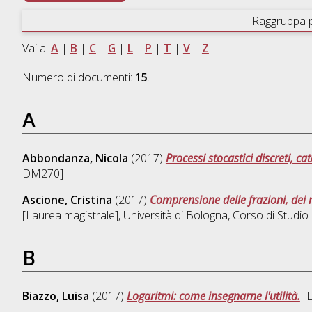
Raggruppa 
Vai a:
A
|
B
|
C
|
G
|
L
|
P
|
T
|
V
|
Z
Numero di documenti:
15
.
A
Abbondanza, Nicola
(2017)
Processi stocastici discreti, c
DM270]
Ascione, Cristina
(2017)
Comprensione delle frazioni, dei n
[Laurea magistrale], Università di Bologna, Corso di Studio
B
Biazzo, Luisa
(2017)
Logaritmi: come insegnarne l'utilità.
[L