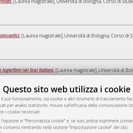
relati.
[Laurea magistrale], Università di Bologna, Corso di Studi
stocastici.
[Laurea magistrale], Università di Bologna, Corso di S
logaritmi nei licei italiani.
[Laurea magistrale], Università di Bo
Questo sito web utilizza i cookie
Que
 il suo funzionamento, sia cookie e altri strumenti di tracciamento faco
ati per analisi statistiche, misure sull'efficacia della comunicazione is
a
on i cookie necessari.
mplementato e gestito da
AlmaDL
 l'opzione in "Personalizza cookie" e, se vuoi, potrai esprimere consens
ni Cookie
dei consensi rientrando nella sezione "Impostazione cookie" del sito.
 sulla privacy