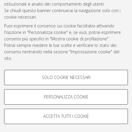
istituzionale e analisi dei comportamenti degli utenti.
Rss 1.0
Se chiudi questo banner continuerai la navigazione solo con i
Rss 2.0
cookie necessari.
Puoi esprimere il consenso sui cookie facoltativi attivando
l'opzione in "Personalizza cookie" e, se vuoi, potrai esprimere
AMS Laurea
consensi più specifici in "Mostra cookie di profilazione".
Servizio implementato e gestito da
AlmaDL
Potrai sempre rivedere le tue scelte e verificare lo stato dei
Impostazioni Cookie
consensi rientrando nella sezione "Impostazione cookie" del
Informativa sulla privacy
sito.
Condizioni d’uso del sito
Per maggiori informazioni
consulta la nostra Cookie policy
.
COOKIE DI PROFILAZIONE -
SOLO COOKIE NECESSARI
FACOLTATIVI
Si tratta di cookie utilizzati per analizzare le caratteristiche della
navigazione degli utenti, creare profili in base al loro comportamento
PERSONALIZZA COOKIE
© ALMA MATER STUDIORUM - Università di Bologna, 2007-2026.
sul sito, per analisi di marketing.
Mostra cookie di profilazione
ACCETTA TUTTI I COOKIE
Google/Youtube Video
COOKIE TECNICI - NECESSARI
Facebook