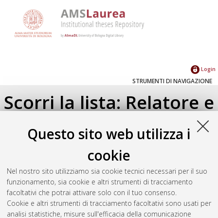
Login
STRUMENTI DI NAVIGAZIONE
Scorri la lista: Relatore e
Correlatore
Questo sito web utilizza i
Su di un livello
cookie
Seleziona un valore dall'elenco sottostante.
Nel nostro sito utilizziamo sia cookie tecnici necessari per il suo
2021
(1)
funzionamento, sia cookie e altri strumenti di tracciamento
facoltativi che potrai attivare solo con il tuo consenso.
Cookie e altri strumenti di tracciamento facoltativi sono usati per
Atom
analisi statistiche, misure sull'efficacia della comunicazione