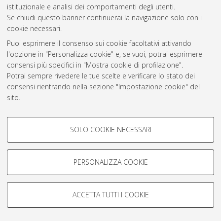
istituzionale e analisi dei comportamenti degli utenti.
Rss 1.0
Se chiudi questo banner continuerai la navigazione solo con i
Rss 2.0
cookie necessari.
Puoi esprimere il consenso sui cookie facoltativi attivando
l'opzione in "Personalizza cookie" e, se vuoi, potrai esprimere
AMS Laurea
consensi più specifici in "Mostra cookie di profilazione".
Servizio implementato e gestito da
AlmaDL
Potrai sempre rivedere le tue scelte e verificare lo stato dei
Impostazioni Cookie
consensi rientrando nella sezione "Impostazione cookie" del
Informativa sulla privacy
sito.
Condizioni d’uso del sito
Per maggiori informazioni
consulta la nostra Cookie policy
.
COOKIE DI PROFILAZIONE -
SOLO COOKIE NECESSARI
FACOLTATIVI
Si tratta di cookie utilizzati per analizzare le caratteristiche della
navigazione degli utenti, creare profili in base al loro comportamento
PERSONALIZZA COOKIE
© ALMA MATER STUDIORUM - Università di Bologna, 2007-2026.
sul sito, per analisi di marketing.
Mostra cookie di profilazione
ACCETTA TUTTI I COOKIE
Google/Youtube Video
COOKIE TECNICI - NECESSARI
Facebook