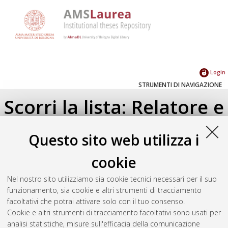
Login
STRUMENTI DI NAVIGAZIONE
Scorri la lista: Relatore e
Correlatore
Questo sito web utilizza i
Su di un livello
cookie
Seleziona un valore dall'elenco sottostante.
Nel nostro sito utilizziamo sia cookie tecnici necessari per il suo
2023
(1)
funzionamento, sia cookie e altri strumenti di tracciamento
facoltativi che potrai attivare solo con il tuo consenso.
Cookie e altri strumenti di tracciamento facoltativi sono usati per
Atom
analisi statistiche, misure sull'efficacia della comunicazione