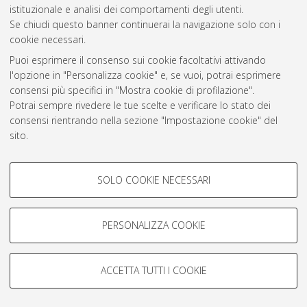
istituzionale e analisi dei comportamenti degli utenti.
Rss 1.0
Se chiudi questo banner continuerai la navigazione solo con i
Rss 2.0
cookie necessari.
Puoi esprimere il consenso sui cookie facoltativi attivando
l'opzione in "Personalizza cookie" e, se vuoi, potrai esprimere
AMS Laurea
consensi più specifici in "Mostra cookie di profilazione".
Servizio implementato e gestito da
AlmaDL
Potrai sempre rivedere le tue scelte e verificare lo stato dei
Impostazioni Cookie
consensi rientrando nella sezione "Impostazione cookie" del
Informativa sulla privacy
sito.
Condizioni d’uso del sito
Per maggiori informazioni
consulta la nostra Cookie policy
.
COOKIE DI PROFILAZIONE -
SOLO COOKIE NECESSARI
FACOLTATIVI
Si tratta di cookie utilizzati per analizzare le caratteristiche della
navigazione degli utenti, creare profili in base al loro comportamento
PERSONALIZZA COOKIE
© ALMA MATER STUDIORUM - Università di Bologna, 2007-2026.
sul sito, per analisi di marketing.
Mostra cookie di profilazione
ACCETTA TUTTI I COOKIE
Google/Youtube Video
COOKIE TECNICI - NECESSARI
Facebook