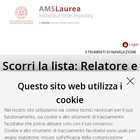
Login
STRUMENTI DI NAVIGAZIONE
Scorri la lista: Relatore e
Correlatore
Questo sito web utilizza i
Su di un livello
cookie
Seleziona un valore dall'elenco sottostante.
Nel nostro sito utilizziamo sia cookie tecnici necessari per il suo
2018
(1)
funzionamento, sia cookie e altri strumenti di tracciamento
facoltativi che potrai attivare solo con il tuo consenso.
Cookie e altri strumenti di tracciamento facoltativi sono usati per
Atom
analisi statistiche, misure sull'efficacia della comunicazione