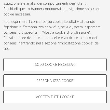
istituzionale e analisi dei comportamenti degli utenti.
Rss 1.0
Se chiudi questo banner continuerai la navigazione solo con i
Rss 2.0
cookie necessari.
Puoi esprimere il consenso sui cookie facoltativi attivando
l'opzione in "Personalizza cookie" e, se vuoi, potrai esprimere
AMS Laurea
consensi più specifici in "Mostra cookie di profilazione".
Servizio implementato e gestito da
AlmaDL
Potrai sempre rivedere le tue scelte e verificare lo stato dei
Impostazioni Cookie
consensi rientrando nella sezione "Impostazione cookie" del
Informativa sulla privacy
sito.
Condizioni d’uso del sito
Per maggiori informazioni
consulta la nostra Cookie policy
.
COOKIE DI PROFILAZIONE -
SOLO COOKIE NECESSARI
FACOLTATIVI
Si tratta di cookie utilizzati per analizzare le caratteristiche della
navigazione degli utenti, creare profili in base al loro comportamento
PERSONALIZZA COOKIE
© ALMA MATER STUDIORUM - Università di Bologna, 2007-2026.
sul sito, per analisi di marketing.
Mostra cookie di profilazione
ACCETTA TUTTI I COOKIE
Google/Youtube Video
COOKIE TECNICI - NECESSARI
Facebook