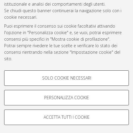
istituzionale e analisi dei comportamenti degli utenti.
Rss 1.0
Se chiudi questo banner continuerai la navigazione solo con i
Rss 2.0
cookie necessari.
Puoi esprimere il consenso sui cookie facoltativi attivando
l'opzione in "Personalizza cookie" e, se vuoi, potrai esprimere
AMS Laurea
consensi più specifici in "Mostra cookie di profilazione".
Servizio implementato e gestito da
AlmaDL
Potrai sempre rivedere le tue scelte e verificare lo stato dei
Impostazioni Cookie
consensi rientrando nella sezione "Impostazione cookie" del
Informativa sulla privacy
sito.
Condizioni d’uso del sito
Per maggiori informazioni
consulta la nostra Cookie policy
.
COOKIE DI PROFILAZIONE -
SOLO COOKIE NECESSARI
FACOLTATIVI
Si tratta di cookie utilizzati per analizzare le caratteristiche della
navigazione degli utenti, creare profili in base al loro comportamento
PERSONALIZZA COOKIE
© ALMA MATER STUDIORUM - Università di Bologna, 2007-2026.
sul sito, per analisi di marketing.
Mostra cookie di profilazione
ACCETTA TUTTI I COOKIE
Google/Youtube Video
COOKIE TECNICI - NECESSARI
Facebook