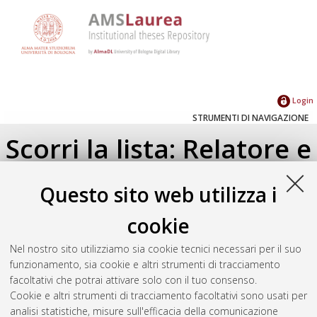
Login
STRUMENTI DI NAVIGAZIONE
Scorri la lista: Relatore e
Correlatore
Questo sito web utilizza i
Su di un livello
cookie
Seleziona un valore dall'elenco sottostante.
Nel nostro sito utilizziamo sia cookie tecnici necessari per il suo
2021
(1)
funzionamento, sia cookie e altri strumenti di tracciamento
facoltativi che potrai attivare solo con il tuo consenso.
Cookie e altri strumenti di tracciamento facoltativi sono usati per
Atom
analisi statistiche, misure sull'efficacia della comunicazione